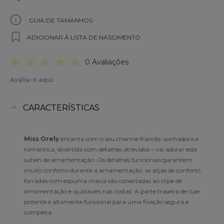
GUIA DE TAMANHOS
ADICIONAR À LISTA DE NASCIMENTO
0 Avaliações
Avalia-o aqui
CARACTERÍSTICAS
Miss Orely
encanta com o seu charme francês: sonhadora e
romântica, divertida com detalhes atrevidos – vai adorar este
sutien de amamentação. Os detalhes funcionais garantem
muito conforto durante a amamentação: as alças de conforto
forradas com espuma macia são conectadas ao clipe de
amamentação e ajustáveis nas costas. A parte traseira de tule
potente é altamente funcional para uma fixação segura e
completa.