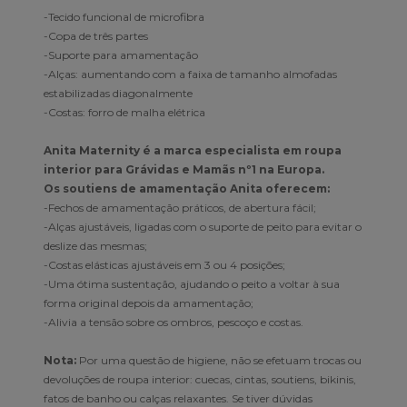
-Tecido funcional de microfibra
-Copa de três partes
-Suporte para amamentação
-Alças: aumentando com a faixa de tamanho almofadas
estabilizadas diagonalmente
-Costas: forro de malha elétrica
Anita Maternity é a marca especialista em roupa
interior para Grávidas e Mamãs nº1 na Europa.
Os soutiens de amamentação Anita oferecem:
-Fechos de amamentação práticos, de abertura fácil;
-Alças ajustáveis, ligadas com o suporte de peito para evitar o
deslize das mesmas;
-Costas elásticas ajustáveis em 3 ou 4 posições;
-Uma ótima sustentação, ajudando o peito a voltar à sua
forma original depois da amamentação;
-Alivia a tensão sobre os ombros, pescoço e costas.
Nota:
Por uma questão de higiene, não se efetuam trocas ou
devoluções de roupa interior: cuecas, cintas, soutiens, bikinis,
fatos de banho ou calças relaxantes. Se tiver dúvidas