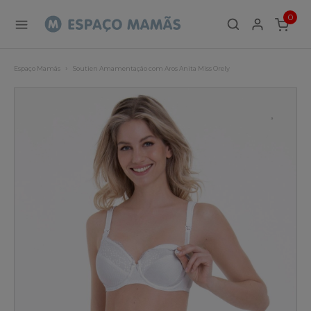
0
ITEMS
Espaço Mamãs
Soutien Amamentação com Aros Anita Miss Orely