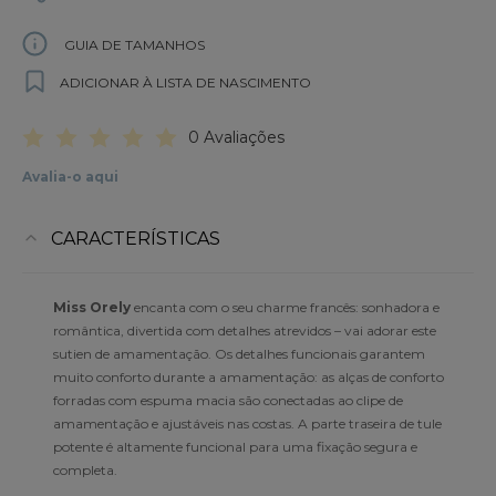
GUIA DE TAMANHOS
ADICIONAR À LISTA DE NASCIMENTO
0 Avaliações
Avalia-o aqui
CARACTERÍSTICAS
Miss Orely
encanta com o seu charme francês: sonhadora e
romântica, divertida com detalhes atrevidos – vai adorar este
sutien de amamentação. Os detalhes funcionais garantem
muito conforto durante a amamentação: as alças de conforto
forradas com espuma macia são conectadas ao clipe de
amamentação e ajustáveis nas costas. A parte traseira de tule
potente é altamente funcional para uma fixação segura e
completa.