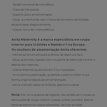
-Tecido funcional de microfibra
-Copa de três partes
-Suporte para amamentação
-Alças: aumentando com a faixa de tamanho almofadas
estabilizadas diagonalmente
-Costas: forro de malha elétrica
Anita Maternity é a marca especialista em roupa
interior para Grávidas e Mamãs nº1 na Europa.
Os soutiens de amamentação Anita oferecem:
-Fechos de amamentação práticos, de abertura fácil;
-Alças ajustáveis, ligadas com o suporte de peito para evitar o
deslize das mesmas;
-Costas elásticas ajustáveis em 3 ou 4 posições;
-Uma ótima sustentação, ajudando o peito a voltar à sua
forma original depois da amamentação;
-Alivia a tensão sobre os ombros, pescoço e costas.
Nota:
Por uma questão de higiene, não se efetuam trocas ou
devoluções de roupa interior: cuecas, cintas, soutiens, bikinis,
fatos de banho ou calças relaxantes. Se tiver dúvidas