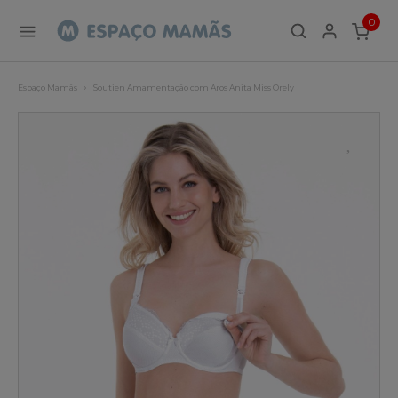
0
ITEMS
Espaço Mamãs
Soutien Amamentação com Aros Anita Miss Orely