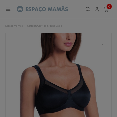
0
ITEMS
Espaço Mamãs
Soutien Gravidez Anita Basic