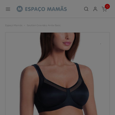
0
ITEMS
Espaço Mamãs
Soutien Gravidez Anita Basic