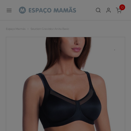
0
ITEMS
Espaço Mamãs
Soutien Gravidez Anita Basic