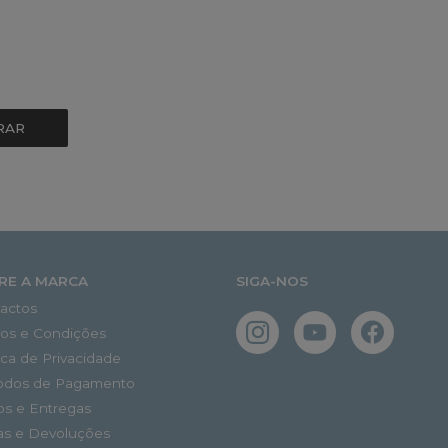
RAR
RE A MARCA
SIGA-NOS
actos
os e Condições
tica de Privacidade
odos de Pagamento
os e Entregas
as e Devoluções