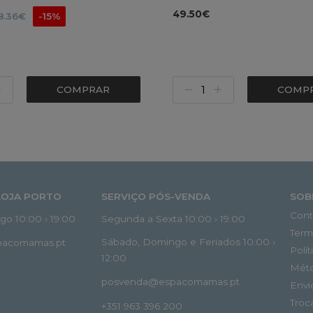
49.50€
8.36€
-15%
COMPRAR
COMP
LOJA PORTO
SERVIÇO PÓS-VENDA
SOB
Cont
o 10:00 › 19:00
Segunda a Sexta 10:00 › 19:00
Term
Sábado, Domingo e Feriados 10:00 ›
spacomamas.pt
Polí
12:00
Mét
posvenda@espacomamas.pt
Envi
Troc
+351 963 396 200