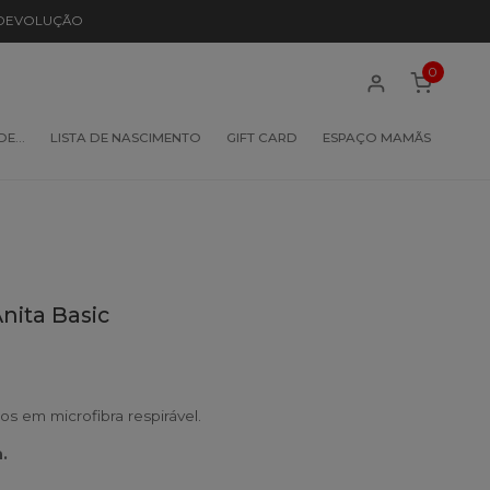
 DEVOLUÇÃO
0
 DE…
LISTA DE NASCIMENTO
GIFT CARD
ESPAÇO MAMÃS
nita Basic
s em microfibra respirável.
.