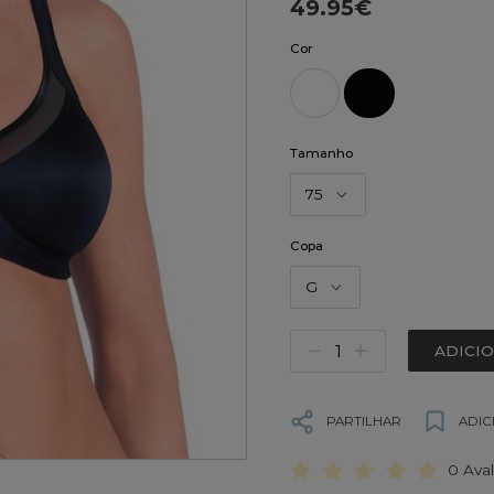
49.95€
Cor
Tamanho
75
Copa
G
ADICI
PARTILHAR
ADIC
0 Ava