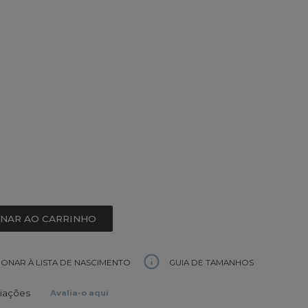
ONAR AO CARRINHO
GUIA DE TAMANHOS
IONAR À LISTA DE NASCIMENTO
liações
Avalia-o aqui