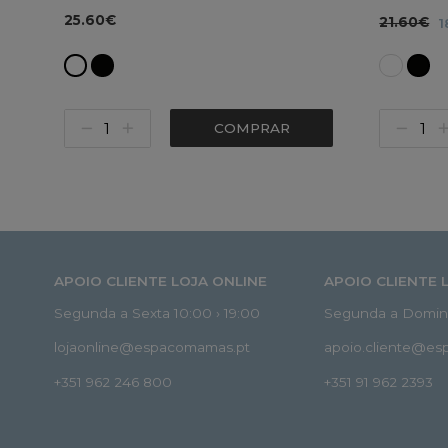
25.60€
21.60€
1
COMPRAR
APOIO CLIENTE LOJA ONLINE
APOIO CLIENTE 
Segunda a Sexta 10:00 › 19:00
Segunda a Doming
lojaonline@espacomamas.pt
apoio.cliente@e
+351 962 246 800
+351 91 962 2393