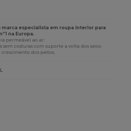
a marca especialista em roupa interior para
nº1 na Europa.
ra permeável ao ar;
sem costuras com suporte a volta dos seios
rescimento dos peitos.
L