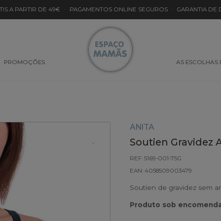
TIS A PARTIR DE 49€
·
PAGAMENTOS ONLINE SEGUROS
·
GARANTIA DE
PROMOÇÕES
AS ESCOLHAS
ANITA
Soutien Gravidez A
REF: 5169-001-75G
EAN: 4058509003479
Soutien de gravidez sem aro
Produto sob encomenda