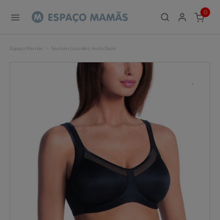
0
ITEMS
Espaço Mamãs
Soutien Gravidez Anita Basic