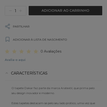
ADICIONAR AO CARRINHO
PARTILHAR
ADICIONAR À LISTA DE NASCIMENTO
0 Avaliações
Avalia-o aqui
CARACTERÍSTICAS
O tapete Dakar faz parte da marca Aratextil, que prima pelo
seu design inovador e moderno.
Estes tapetes destacam-se pelo seu lado prático, uma vez que