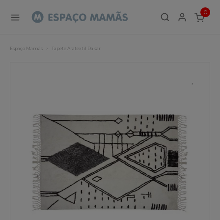
0
ITEMS
Espaço Mamãs
Tapete Aratextil Dakar