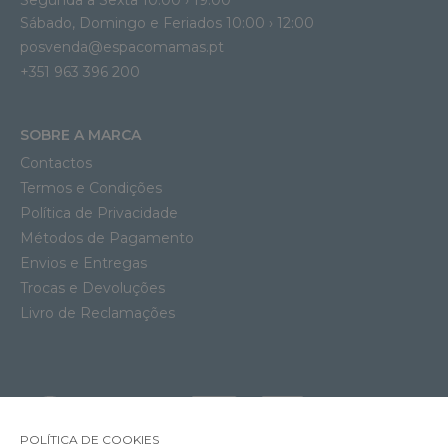
Segunda a Sexta 10:00 › 19:00
Sábado, Domingo e Feriados 10:00 › 12:00
posvenda@espacomamas.pt
+351 963 396 200
SOBRE A MARCA
Contactos
Termos e Condições
Política de Privacidade
Métodos de Pagamento
Envios e Entregas
Trocas e Devoluções
Livro de Reclamações
POLÍTICA DE COOKIES