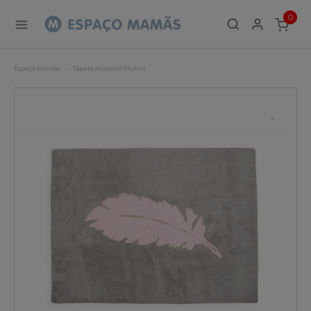
0
ITEMS
Espaço Mamãs
Tapete Aratextil Pluma