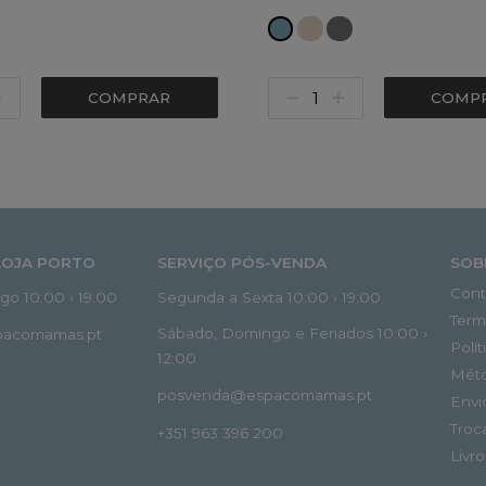
COMPRAR
COMP
LOJA PORTO
SERVIÇO PÓS-VENDA
SOB
Cont
o 10:00 › 19:00
Segunda a Sexta 10:00 › 19:00
Term
Sábado, Domingo e Feriados 10:00 ›
spacomamas.pt
Polí
12:00
Mét
posvenda@espacomamas.pt
Envi
Troc
+351 963 396 200
Livr