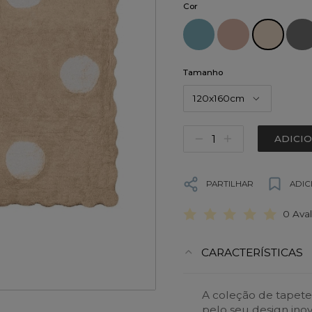
Cor
Tamanho
120x160cm
ADICI
PARTILHAR
ADIC
0 Ava
CARACTERÍSTICAS
A coleção de tapete
pelo seu design ino