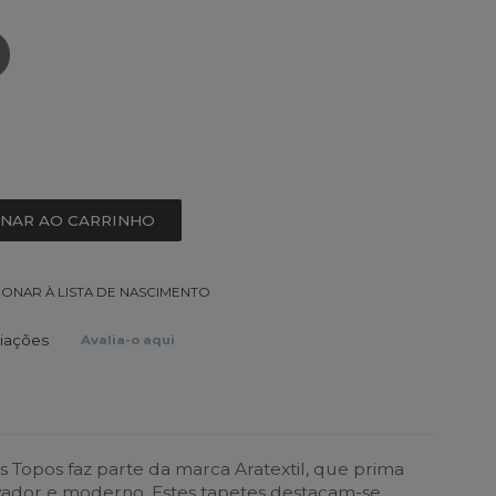
ONAR AO CARRINHO
IONAR À LISTA DE NASCIMENTO
liações
Avalia-o aqui
s Topos faz parte da marca Aratextil, que prima
vador e moderno. Estes tapetes destacam-se