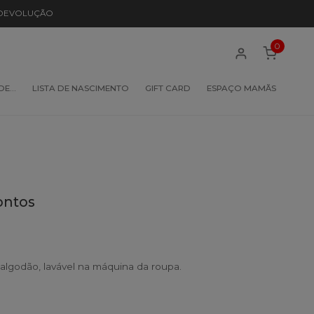
 DEVOLUÇÃO
0
 DE…
LISTA DE NASCIMENTO
GIFT CARD
ESPAÇO MAMÃS
ontos
algodão, lavável na máquina da roupa.