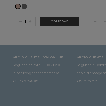
COMPRAR
APOIO CLIENTE LOJA ONLINE
APOIO CLIENTE 
Segunda a Sexta 10:00 › 19:00
Segunda a Doming
lojaonline@espacomamas.pt
apoio.cliente@e
+351 962 246 800
+351 91 962 2393