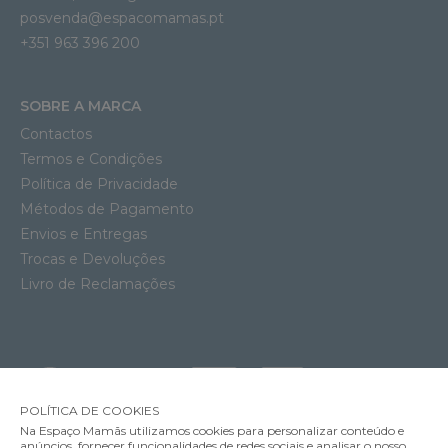
posvenda@espacomamas.pt
+351 963 396 200
SOBRE A MARCA
Contactos
Termos e Condições
Política de Privacidade
Métodos de Pagamento
Envios e Entregas
Trocas e Devoluções
Livro de Reclamações
POLÍTICA DE COOKIES
Na Espaço Mamãs utilizamos cookies para personalizar conteúdo e
anúncios, fornecer funcionalidades de redes sociais e analisar o nosso