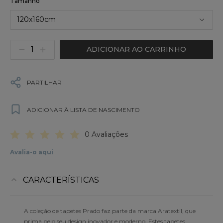
Tamanho
120x160cm
ADICIONAR AO CARRINHO
PARTILHAR
ADICIONAR À LISTA DE NASCIMENTO
0 Avaliações
Avalia-o aqui
CARACTERÍSTICAS
A coleção de tapetes Prado faz parte da marca Aratextil, que
prima pelo seu design inovador e moderno. Estes tapetes