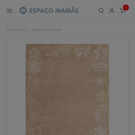
0
ITEMS
Espaço Mamãs
Tapete Aratextil Prado