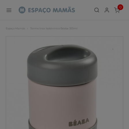
0
ITEMS
Espaço Mamãs
Termo Inox Isotérmico Béaba 300ml