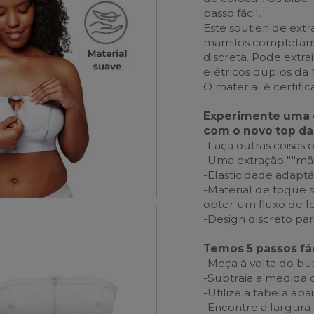
passo fácil.
Este soutien de extr
mamilos completamen
discreta. Pode extra
elétricos duplos da
O material é certif
Experimente uma ex
com o novo top da
-Faça outras coisas 
-Uma extração ""mão
-Elasticidade adaptá
-Material de toque 
obter um fluxo de l
-Design discreto pa
Temos 5 passos fá
-Meça à volta do bu
-Subtraia a medida 
-Utilize a tabela a
-Encontre a largura