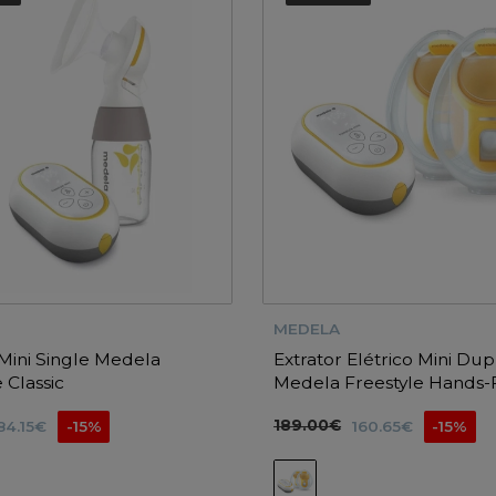
MEDELA
 Mini Single Medela
Extrator Elétrico Mini Dup
 Classic
Medela Freestyle Hands-
189.00€
84.15€
-15%
160.65€
-15%