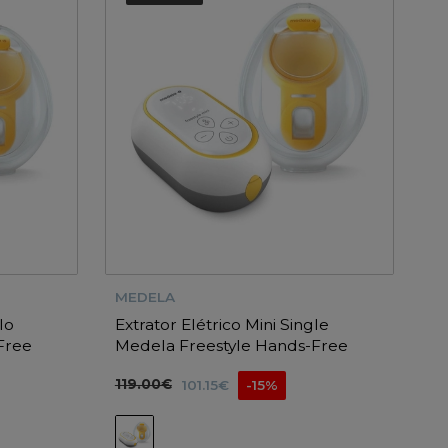
MEDELA
lo
Extrator Elétrico Mini Single
Free
Medela Freestyle Hands-Free
119.00€
101.15€
-15%