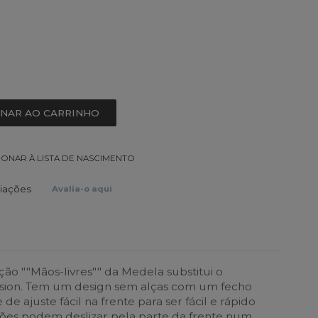
ONAR AO CARRINHO
IONAR À LISTA DE NASCIMENTO
liações
Avalia-o aqui
ão ""Mãos-livres"" da Medela substitui o
ssion. Tem um design sem alças com um fecho
de ajuste fácil na frente para ser fácil e rápido
rões podem deslizar pela parte da frente num