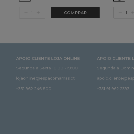
COMPRAR
APOIO CLIENTE LOJA ONLINE
APOIO CLIENTE 
Segunda a Sexta 10:00 › 19:00
Segunda a Doming
lojaonline@espacomamas.pt
apoio.cliente@e
+351 962 246 800
+351 91 962 2393