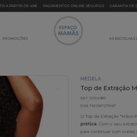
TIS A PARTIR DE 49€
·
PAGAMENTOS ONLINE SEGUROS
·
GARANTIA DE
PROMOÇÕES
AS ESCOLHAS
MEDELA
Top de Extração 
REF: 101043811
EAN: 7612367079167
O Top de Extração "Mãos-li
prática
. Com o seu extrato
para continuar com outras 