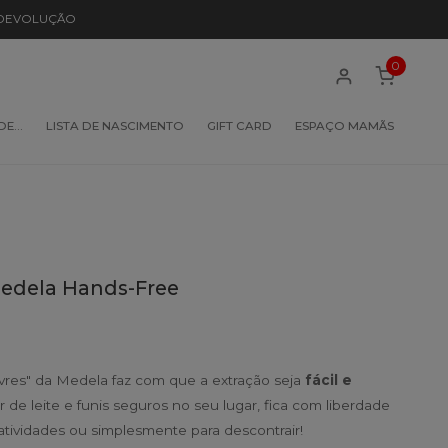
 DEVOLUÇÃO
0
 DE…
LISTA DE NASCIMENTO
GIFT CARD
ESPAÇO MAMÃS
Medela Hands-Free
vres" da Medela faz com que a extração seja
fácil e
r de leite e funis seguros no seu lugar, fica com liberdade
atividades ou simplesmente para descontrair!