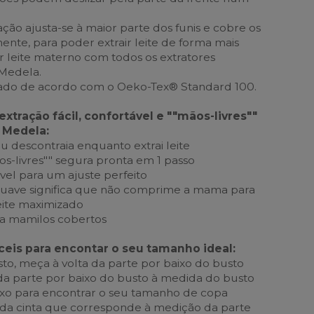
ação ajusta-se à maior parte dos funis e cobre os
te, para poder extrair leite de forma mais
ir leite materno com todos os extratores
 Medela.
icado de acordo com o Oeko-Tex® Standard 100.
tração fácil, confortável e ""mãos-livres""
 Medela:
ou descontraia enquanto extrai leite
s-livres"" segura pronta em 1 passo
vel para um ajuste perfeito
suave significa que não comprime a mama para
eite maximizado
ra mamilos cobertos
ceis para encontar o seu tamanho ideal:
sto, meça à volta da parte por baixo do busto
da parte por baixo do busto à medida do busto
baixo para encontrar o seu tamanho de copa
 da cinta que corresponde à medição da parte