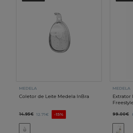
MEDELA
MEDELA
Coletor de Leite Medela InBra
Extrator
Freestyle
14.95€
99.00€
12.71€
-15%