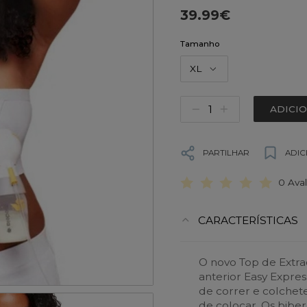
39.99€
Tamanho
XL
ADICI
PARTILHAR
ADIC
0 Ava
CARACTERÍSTICAS
O novo Top de Extraç
anterior Easy Expre
de correr e colchete 
de colocar. Os bibe