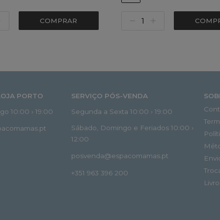
COMPRAR
COMP
LOJA PORTO
SERVIÇO PÓS-VENDA
SOB
Cont
o 10:00 › 19:00
Segunda a Sexta 10:00 › 19:00
Term
Sábado, Domingo e Feriados 10:00 ›
spacomamas.pt
Polí
12:00
Mét
posvenda@espacomamas.pt
Envi
Troc
+351 963 396 200
Livr