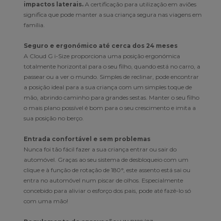
impactos laterais.
A certificação para utilização em aviões
significa que pode manter a sua criança segura nas viagens em
família.
Seguro e ergonómico até cerca dos 24 meses
A Cloud G i-Size proporciona uma posição ergonómica
totalmente horizontal para o seu filho, quando está no carro, a
passear ou a ver o mundo. Simples de reclinar, pode encontrar
a posição ideal para a sua criança com um simples toque de
mão, abrindo caminho para grandes sestas. Manter o seu filho
o mais plano possível é bom para o seu crescimento e imita a
sua posição no berço.
Entrada confortável e sem problemas
Nunca foi tão fácil fazer a sua criança entrar ou sair do
automóvel. Graças ao seu sistema de desbloqueio com um
clique e à função de rotação de 180°, este assento está sai ou
entra no automóvel num piscar de olhos. Especialmente
concebido para aliviar o esforço dos pais, pode até fazê-lo só
com uma mão!