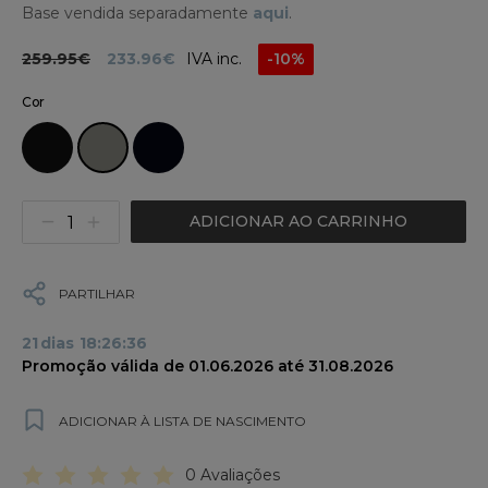
Base vendida separadamente
aqui
.
259.95€
233.96€
IVA inc.
-10%
Cor
ADICIONAR AO CARRINHO
PARTILHAR
21
dias
18
:
26
:
36
Promoção válida de 01.06.2026 até 31.08.2026
ADICIONAR À LISTA DE NASCIMENTO
0 Avaliações