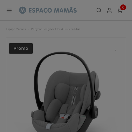
0
ITEMS
Espaço Mamãs
Babycoque Cybex Cloud G i-Size Plus
Promo