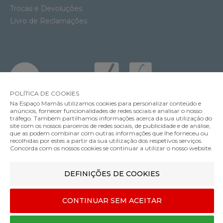
Trocas e Devoluções
Livro de Reclamações
POLÍTICA DE COOKIES
Na Espaço Mamãs utilizamos cookies para personalizar conteúdo e
anúncios, fornecer funcionalidades de redes sociais e analisar o nosso
tráfego. Também partilhamos informações acerca da sua utilização do
site com os nossos parceiros de redes sociais, de publicidade e de análise,
MÉTODOS DE ENVIO
que as podem combinar com outras informações que lhe forneceu ou
recolhidas por estes a partir da sua utilização dos respetivos serviços.
Concorda com os nossos cookies se continuar a utilizar o nosso website.
MÉTODOS DE PAGAMENTO
Cadeira de Papa Stokke Tripp Trapp
DEFINIÇÕES DE COOKIES
239.00€
Cor
CONTINUAR SEM ACEITAR
Designed & developed by
Bsolus
©Espaço mamãs. Todos os direitos reservados