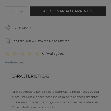
ADICIONAR AO CARRINHO
PARTILHAR
ADICIONAR À LISTA DE NASCIMENTO
0 Avaliações
Avalia-o aqui
CARACTERÍSTICAS
Crie a atmosfera perfeita para estimular a imaginação do seu
filho! Este urso é a decoração indicada para crianças amantes
da natureza e será um amigo leal em todas as circunstâncias.
O peluche fica sentado sozinho.