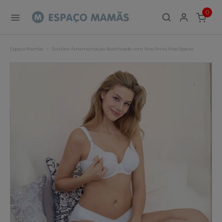
0
ITEMS
Espaço Mamãs
Soutien Amamentação Acolchoado com Aros Anita Miss Spacer