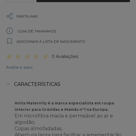
PARTILHAR
GUIA DE TAMANHOS
ADICIONAR À LISTA DE NASCIMENTO
0 Avaliações
Avalia-o aqui
CARACTERÍSTICAS
Anita Maternity é a marca especialista em roupa
interior para Grávidas e Mamãs nº1 na Europa.
Em microfibra macia e permeável ao ar e
algodão;
Copas almofadadas;
Abertura larga para facilitar a amamentação.