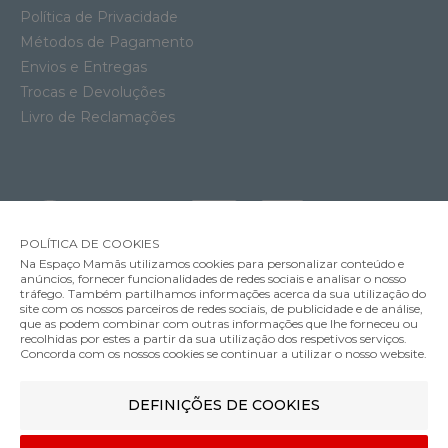
Política de Privacidade
Métodos de Pagamento
Envios e Entregas
Trocas e Devoluções
Livro de Reclamações
POLÍTICA DE COOKIES
Na Espaço Mamãs utilizamos cookies para personalizar conteúdo e
anúncios, fornecer funcionalidades de redes sociais e analisar o nosso
tráfego. Também partilhamos informações acerca da sua utilização do
Soutien Amamentação Acolchoado com Aros Anita Miss Spacer
site com os nossos parceiros de redes sociais, de publicidade e de análise,
62.95€
que as podem combinar com outras informações que lhe forneceu ou
MÉTODOS DE ENVIO
recolhidas por estes a partir da sua utilização dos respetivos serviços.
Cor
Concorda com os nossos cookies se continuar a utilizar o nosso website.
DEFINIÇÕES DE COOKIES
MÉTODOS DE PAGAMENTO
85