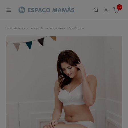
0
ITEMS
Espaço Mamãs
Soutien Amamentação Anita Miss Cotton