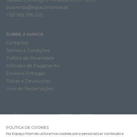
posvenda@espacomamas.pt
+351 963 396 200
SOBRE A MARCA
Contactos
Termos e Condições
Política de Privacidade
Métodos de Pagamento
Envios e Entregas
Trocas e Devoluções
Livro de Reclamações
POLÍTICA DE COOKIES
Na Espaço Mamãs utilizamos cookies para personalizar conteúdo e