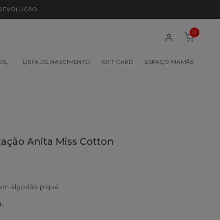
 DEVOLUÇÃO
0
 DE…
LISTA DE NASCIMENTO
GIFT CARD
ESPAÇO MAMÃS
ção Anita Miss Cotton
m algodão piqué.
.