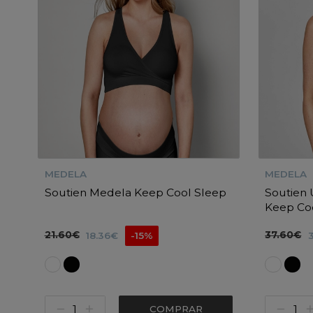
MEDELA
MEDELA
Soutien Medela Keep Cool Sleep
Soutien 
Keep Co
21.60€
37.60€
18.36€
-15%
COMPRAR