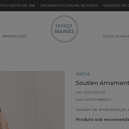
TIS A PARTIR DE 49€
·
PAGAMENTOS ONLINE SEGUROS
·
GARANTIA DE
PROMOÇÕES
AS ESCOLHAS
ANITA
Soutien Amamenta
REF: 5051-006-75I
EAN: 4009706816201
Soutien de amamentação e
Produto sob encomenda