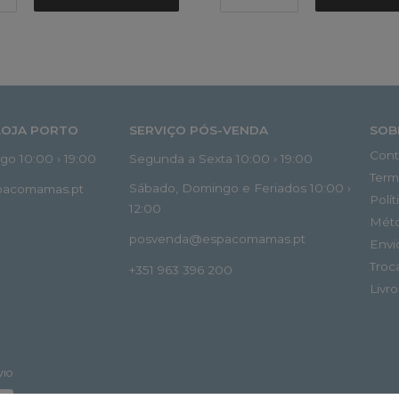
LOJA PORTO
SERVIÇO PÓS-VENDA
SOB
Cont
o 10:00 › 19:00
Segunda a Sexta 10:00 › 19:00
Term
Sábado, Domingo e Feriados 10:00 ›
spacomamas.pt
Polí
12:00
Mét
posvenda@espacomamas.pt
Envi
Troc
+351 963 396 200
Livr
VIO