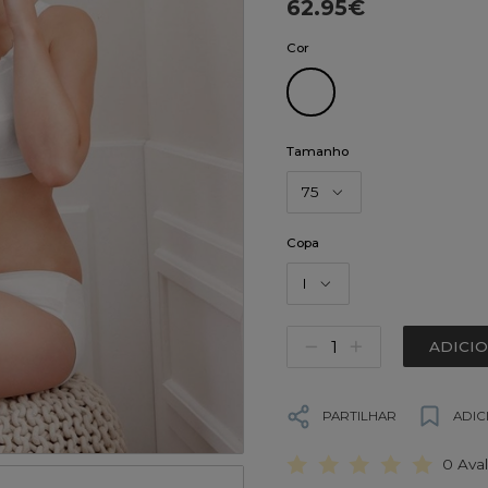
62.95€
Cor
Tamanho
75
Copa
I
ADICI
PARTILHAR
ADIC
0 Ava