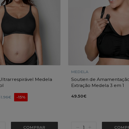
MEDELA
Ultrarrespirável Medela
Soutien de Amamentação
ol
Extração Medela 3 em 1
49.50€
31.96€
-15%
COMPRAR
COMP