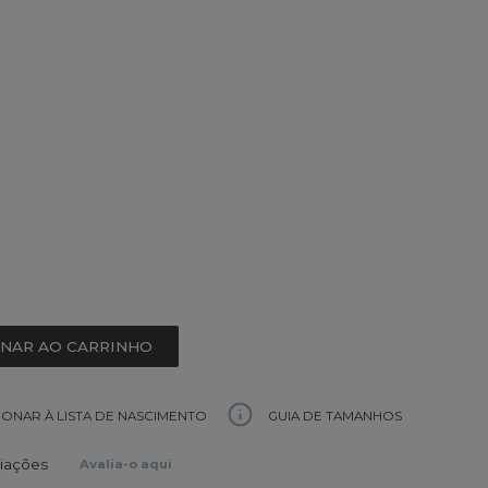
ONAR AO CARRINHO
GUIA DE TAMANHOS
IONAR À LISTA DE NASCIMENTO
liações
Avalia-o aqui