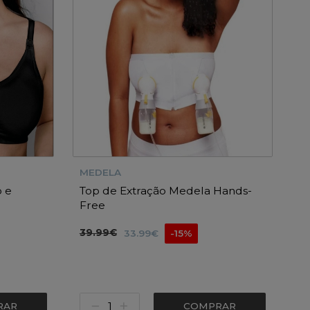
MEDELA
 e
Top de Extração Medela Hands-
Free
39.99€
33.99€
-15%
RAR
COMPRAR