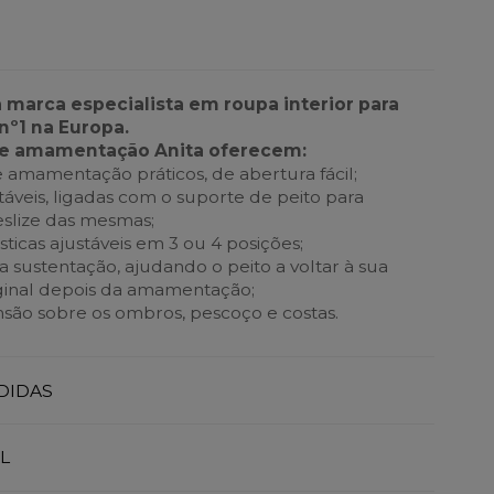
a marca especialista em roupa interior para
nº1 na Europa.
de amamentação Anita oferecem:
 amamentação práticos, de abertura fácil;
táveis, ligadas com o suporte de peito para
eslize das mesmas;
sticas ajustáveis em 3 ou 4 posições;
 sustentação, ajudando o peito a voltar à sua
ginal depois da amamentação;
ensão sobre os ombros, pescoço e costas.
DIDAS
L