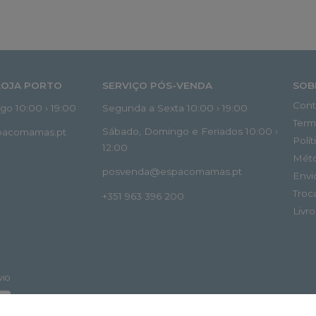
LOJA PORTO
SERVIÇO PÓS-VENDA
SOB
Cont
o 10:00 › 19:00
Segunda a Sexta 10:00 › 19:00
Term
Sábado, Domingo e Feriados 10:00 ›
spacomamas.pt
Polí
12:00
Mét
posvenda@espacomamas.pt
Envi
Troc
+351 963 396 200
Livr
VIO