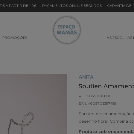
TIS A PARTIR DE 49€
·
PAGAMENTOS ONLINE SEGUROS
·
GARANTIA DE
PROMOÇÕES
AS ESCOLHAS
ANITA
Soutien Amamenta
REF: 5053-001-80H
EAN: 4009706397489
Soutien de amamentação d
desenho floral. Combina c
Produto sob encomenda