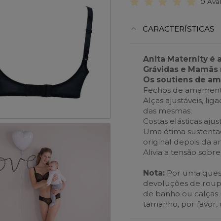
0 Ava
CARACTERÍSTICAS
Anita Maternity é 
Grávidas e Mamãs 
Os soutiens de a
Fechos de amamentaç
Alças ajustáveis, li
das mesmas;
Costas elásticas ajus
Uma ótima sustentaç
original depois da
Alivia a tensão sobr
Nota:
Por uma quest
devoluções de roupa i
de banho ou calças r
tamanho, por favor,