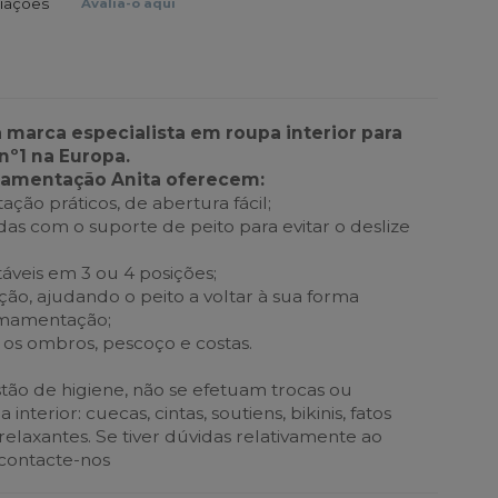
liações
Avalia-o aqui
a marca especialista em roupa interior para
nº1 na Europa.
mamentação Anita oferecem:
ão práticos, de abertura fácil;
gadas com o suporte de peito para evitar o deslize
táveis em 3 ou 4 posições;
ão, ajudando o peito a voltar à sua forma
 amamentação;
e os ombros, pescoço e costas.
ão de higiene, não se efetuam trocas ou
nterior: cuecas, cintas, soutiens, bikinis, fatos
elaxantes. Se tiver dúvidas relativamente ao
 contacte-nos