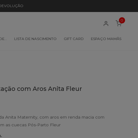
 DEVOLUÇÃO
0
 DE…
LISTA DE NASCIMENTO
GIFT CARD
ESPAÇO MAMÃS
ção com Aros Anita Fleur
a Anita Maternity, com aros em renda macia com
om as cuecas Pós-Parto Fleur
.