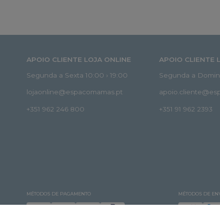
APOIO CLIENTE LOJA ONLINE
APOIO CLIENTE 
Segunda a Sexta 10:00 › 19:00
Segunda a Doming
lojaonline@espacomamas.pt
apoio.cliente@e
+351 962 246 800
+351 91 962 2393
MÉTODOS DE PAGAMENTO
MÉTODOS DE EN