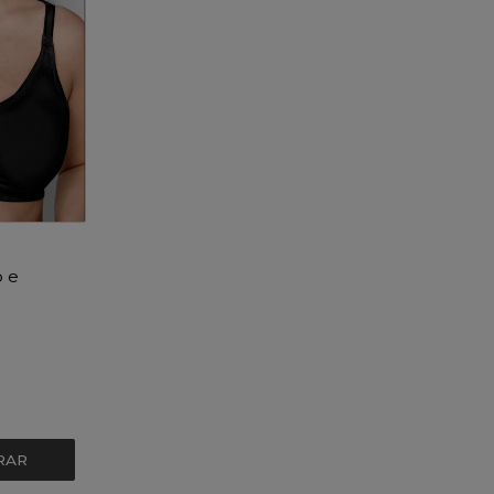
 e
RAR