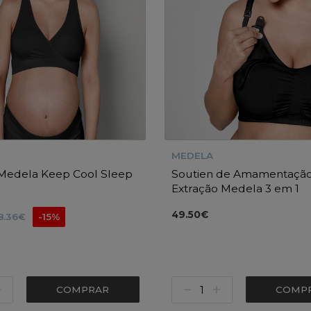
MEDELA
 Medela Keep Cool Sleep
Soutien de Amamentação
Extração Medela 3 em 1
49.50€
8.36€
-15%
COMPRAR
COMP