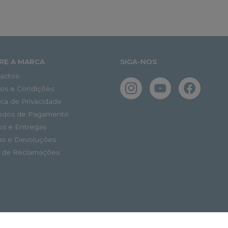
RE A MARCA
SIGA-NOS
actos
os e Condições
tica de Privacidade
odos de Pagamento
os e Entregas
as e Devoluções
o de Reclamações