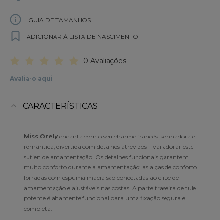
GUIA DE TAMANHOS
ADICIONAR À LISTA DE NASCIMENTO
0 Avaliações
Avalia-o aqui
CARACTERÍSTICAS
Miss Orely
encanta com o seu charme francês: sonhadora e
romântica, divertida com detalhes atrevidos – vai adorar este
sutien de amamentação. Os detalhes funcionais garantem
muito conforto durante a amamentação: as alças de conforto
forradas com espuma macia são conectadas ao clipe de
amamentação e ajustáveis nas costas. A parte traseira de tule
potente é altamente funcional para uma fixação segura e
completa.