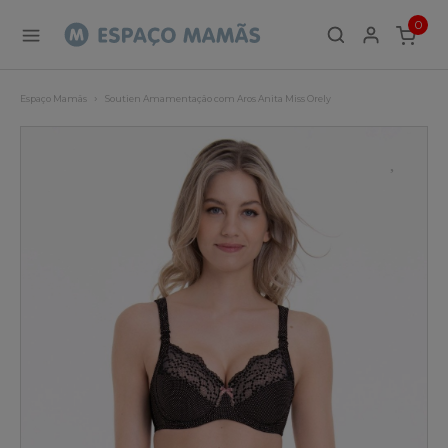
0
ITEMS
Espaço Mamãs
Soutien Amamentação com Aros Anita Miss Orely