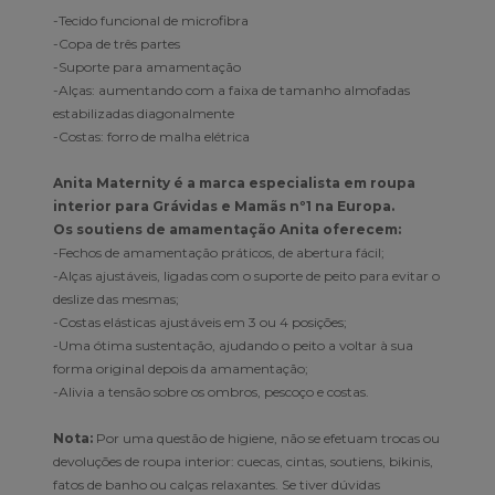
-Tecido funcional de microfibra
-Copa de três partes
-Suporte para amamentação
-Alças: aumentando com a faixa de tamanho almofadas
estabilizadas diagonalmente
-Costas: forro de malha elétrica
Anita Maternity é a marca especialista em roupa
interior para Grávidas e Mamãs nº1 na Europa.
Os soutiens de amamentação Anita oferecem:
-Fechos de amamentação práticos, de abertura fácil;
-Alças ajustáveis, ligadas com o suporte de peito para evitar o
deslize das mesmas;
-Costas elásticas ajustáveis em 3 ou 4 posições;
-Uma ótima sustentação, ajudando o peito a voltar à sua
forma original depois da amamentação;
-Alivia a tensão sobre os ombros, pescoço e costas.
Nota:
Por uma questão de higiene, não se efetuam trocas ou
devoluções de roupa interior: cuecas, cintas, soutiens, bikinis,
fatos de banho ou calças relaxantes. Se tiver dúvidas