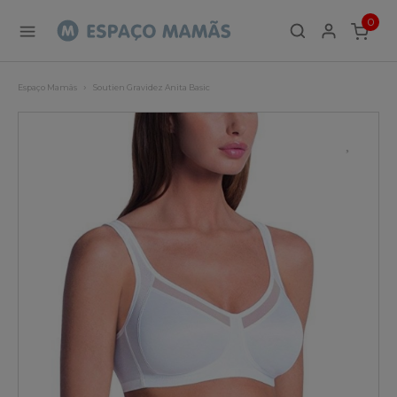
0
ITEMS
Espaço Mamãs
Soutien Gravidez Anita Basic