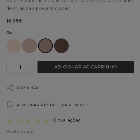
silicone ultramacio e bolsa anticólica que reduz a ingestão
de ar, ajuda a prevenir cólicas.
16.95€
Cor
ADICIONAR AO CARRINHO
PARTILHAR
ADICIONAR À LISTA DE NASCIMENTO
0 Avaliações
Avalia-o aqui