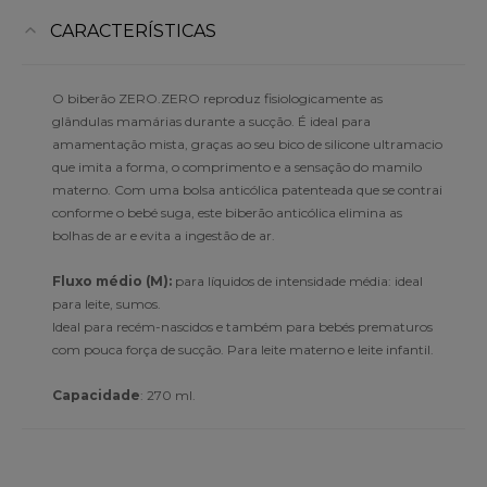
CARACTERÍSTICAS
O biberão ZERO.ZERO reproduz fisiologicamente as
glândulas mamárias durante a sucção. É ideal para
amamentação mista, graças ao seu bico de silicone ultramacio
que imita a forma, o comprimento e a sensação do mamilo
materno. Com uma bolsa anticólica patenteada que se contrai
conforme o bebé suga, este biberão anticólica elimina as
bolhas de ar e evita a ingestão de ar.
Fluxo médio (M):
para líquidos de intensidade média: ideal
para leite, sumos.
Ideal para recém-nascidos e também para bebés prematuros
com pouca força de sucção. Para leite materno e leite infantil.
Capacidade
: 270 ml.