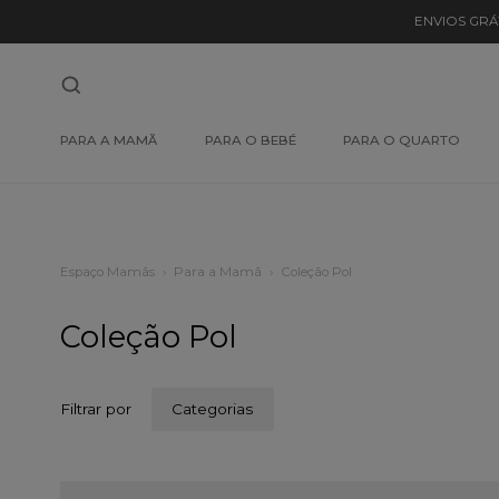
ENVIOS GRÁ
chegaram as mais rec
PARA A MAMÃ
PARA O BEBÉ
PARA O QUARTO
novidades
VER MAIS
Espaço Mamãs
Para a Mamã
Coleção Pol
Coleção Pol
Filtrar por
Categorias