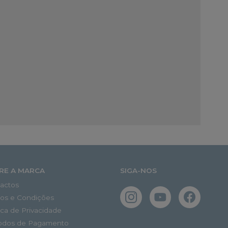
RE A MARCA
SIGA-NOS
actos
os e Condições
tica de Privacidade
odos de Pagamento