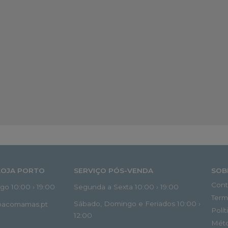
LOJA PORTO
SERVIÇO PÓS-VENDA
SOB
Cont
o 10:00 › 19:00
Segunda a Sexta 10:00 › 19:00
Term
Sábado, Domingo e Feriados 10:00 ›
spacomamas.pt
Polí
12:00
Mét