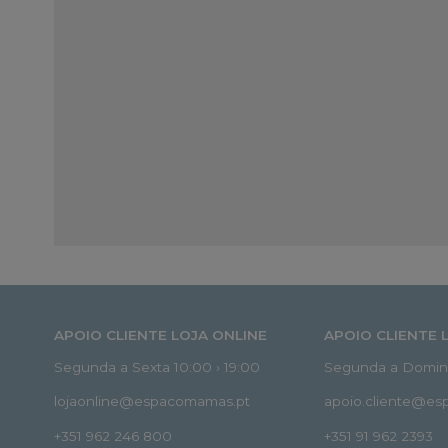
APOIO CLIENTE LOJA ONLINE
APOIO CLIENTE 
Segunda a Sexta 10:00 › 19:00
Segunda a Doming
lojaonline@espacomamas.pt
apoio.cliente@e
+351 962 246 800
+351 91 962 2393