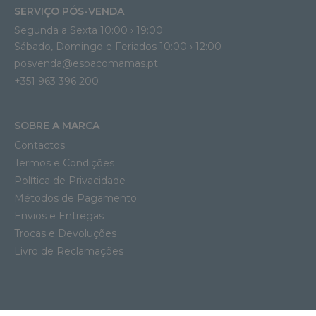
SERVIÇO PÓS-VENDA
Segunda a Sexta 10:00 › 19:00
Sábado, Domingo e Feriados 10:00 › 12:00
posvenda@espacomamas.pt
+351 963 396 200
SOBRE A MARCA
Contactos
Termos e Condições
Política de Privacidade
Métodos de Pagamento
Envios e Entregas
Trocas e Devoluções
Livro de Reclamações