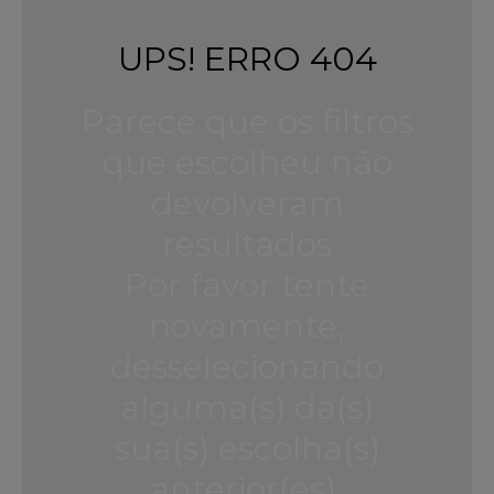
UPS! ERRO 404
Parece que os filtros
que escolheu não
devolveram
resultados
Por favor tente
novamente,
desselecionando
alguma(s) da(s)
sua(s) escolha(s)
anterior(es).