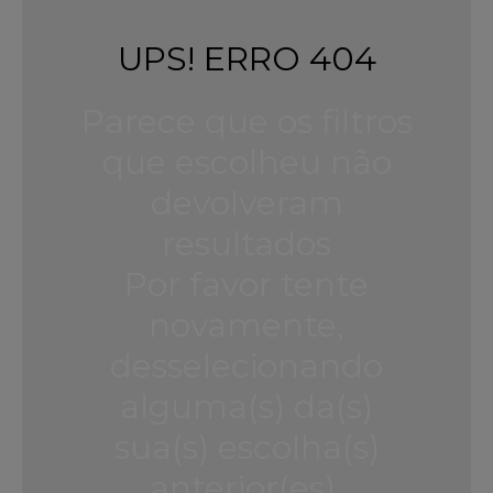
UPS! ERRO 404
Parece que os filtros
que escolheu não
devolveram
resultados
Por favor tente
novamente,
desselecionando
alguma(s) da(s)
sua(s) escolha(s)
anterior(es).