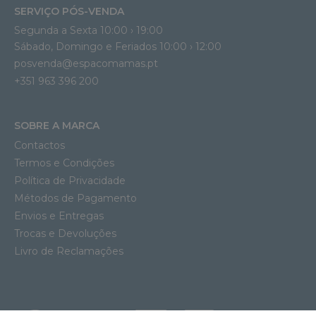
SERVIÇO PÓS-VENDA
Segunda a Sexta 10:00 › 19:00
Sábado, Domingo e Feriados 10:00 › 12:00
posvenda@espacomamas.pt
+351 963 396 200
SOBRE A MARCA
Contactos
Termos e Condições
Política de Privacidade
Métodos de Pagamento
Envios e Entregas
Trocas e Devoluções
Livro de Reclamações