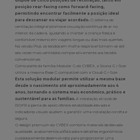
dispõe de cinco posições de reclinação, tanto em
posição rear-facing como forward-facing,
permitindo encontrar facilmente a posição ideal
para descansar ou viajar acordado.
O sistema de
ventilação integral promove circulação contínua de ar no
interior da cadeira, ajudando a manter a criança fresca e
confortável mesmo em viagens longas ou dias mais quentes.
Na versão Plus, os tecidos em malha respirável tornam-se até
seis vezes mais ventilados comparativamente aos tecidos
convencionais.
Como parte da família Modular G da CYBEX, a Sirona G i-Size
utiliza a mesma Base G compatível com a Cloud G i-Size.
Esta solução modular permite utilizar a mesma base
desde o nascimento até aproximadamente aos 4
anos, tornando o sistema mais económico, prático e
sustentável para as famílias.
A instalação através de
ISOFIX e perna de apoio oferece estabilidade elevada e
indicadores visuais ajudam a garantir uma instalação correta e
segura.
O design premium da CYBEX combina materiais de elevada
qualidade, acabamentos sofisticados e detalhes ergonómicos
cuidadosamente desenvolvidos para proporcionar uma