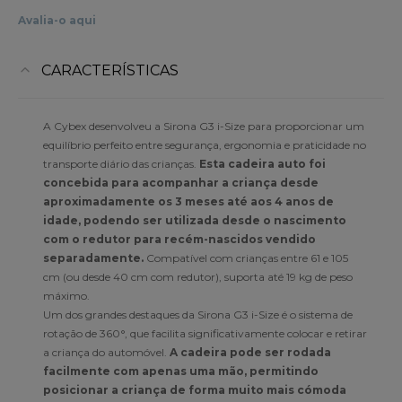
Avalia-o aqui
CARACTERÍSTICAS
A Cybex desenvolveu a Sirona G3 i-Size para proporcionar um
equilíbrio perfeito entre segurança, ergonomia e praticidade no
transporte diário das crianças.
Esta cadeira auto foi
concebida para acompanhar a criança desde
aproximadamente os 3 meses até aos 4 anos de
idade, podendo ser utilizada desde o nascimento
com o redutor para recém-nascidos vendido
separadamente.
Compatível com crianças entre 61 e 105
cm (ou desde 40 cm com redutor), suporta até 19 kg de peso
máximo.
Um dos grandes destaques da Sirona G3 i-Size é o sistema de
rotação de 360°, que facilita significativamente colocar e retirar
a criança do automóvel.
A cadeira pode ser rodada
facilmente com apenas uma mão, permitindo
posicionar a criança de forma muito mais cómoda