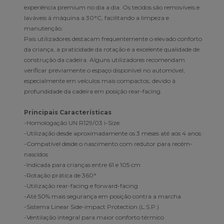
experiência premium no dia a dia. Os tecidos são removíveis e
laváveis à máquina a 30°C, facilitando a limpeza e
manutenção.
Pais utilizadores destacam frequentemente o elevado conforto
da criança, a praticidade da rotação e a excelente qualidade de
construção da cadeira. Alguns utilizadores recomendam
verificar previamente o espaço disponível no automóvel,
especialmente em veículos mais compactos, devido à
profundidade da cadeira em posição rear-facing.
Principais Características
-Homologação UN R129/03 i-Size
-Utilização desde aproximadamente os 3 meses até aos 4 anos
-Compatível desde o nascimento com redutor para recém-
nascidos
-Indicada para crianças entre 61 e 105 cm
-Rotação prática de 360°
-Utilização rear-facing e forward-facing
-Até 50% mais segurança em posição contra a marcha
-Sistema Linear Side-impact Protection (L.S.P.)
-Ventilação integral para maior conforto térmico