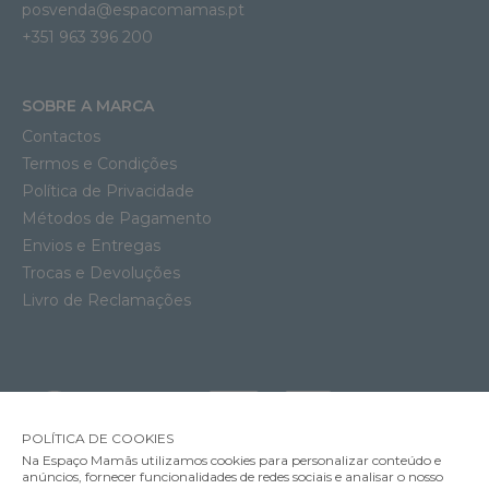
posvenda@espacomamas.pt
+351 963 396 200
SOBRE A MARCA
Contactos
Termos e Condições
Política de Privacidade
Métodos de Pagamento
Envios e Entregas
Trocas e Devoluções
Livro de Reclamações
POLÍTICA DE COOKIES
Na Espaço Mamãs utilizamos cookies para personalizar conteúdo e
anúncios, fornecer funcionalidades de redes sociais e analisar o nosso