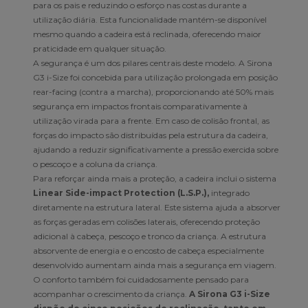
para os pais e reduzindo o esforço nas costas durante a
utilização diária. Esta funcionalidade mantém-se disponível
mesmo quando a cadeira está reclinada, oferecendo maior
praticidade em qualquer situação.
A segurança é um dos pilares centrais deste modelo. A Sirona
G3 i-Size foi concebida para utilização prolongada em posição
rear-facing (contra a marcha), proporcionando até 50% mais
segurança em impactos frontais comparativamente à
utilização virada para a frente. Em caso de colisão frontal, as
forças do impacto são distribuídas pela estrutura da cadeira,
ajudando a reduzir significativamente a pressão exercida sobre
o pescoço e a coluna da criança.
Para reforçar ainda mais a proteção, a cadeira inclui o sistema
Linear Side-impact Protection (L.S.P.),
integrado
diretamente na estrutura lateral. Este sistema ajuda a absorver
as forças geradas em colisões laterais, oferecendo proteção
adicional à cabeça, pescoço e tronco da criança. A estrutura
absorvente de energia e o encosto de cabeça especialmente
desenvolvido aumentam ainda mais a segurança em viagem.
O conforto também foi cuidadosamente pensado para
acompanhar o crescimento da criança.
A Sirona G3 i-Size