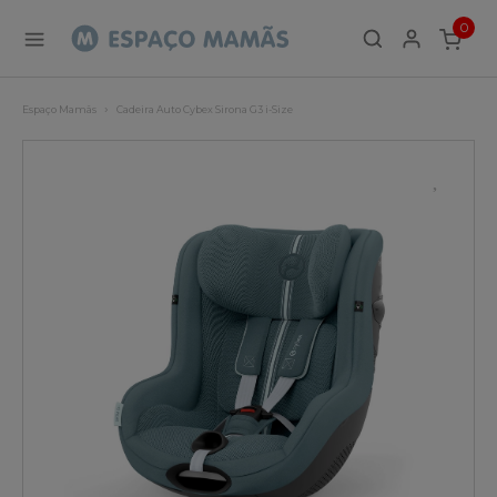
0
ITEMS
Espaço Mamãs
Cadeira Auto Cybex Sirona G3 i-Size