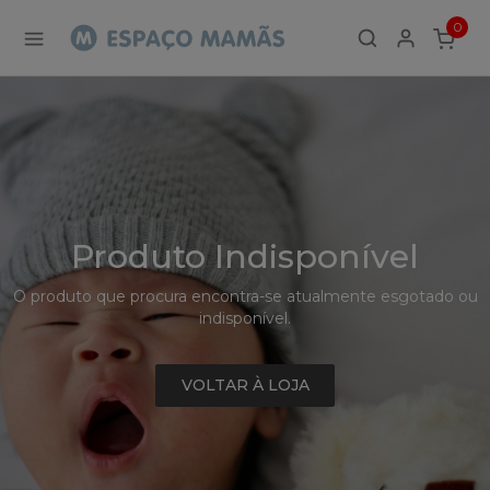
Detalhe
0
de
ITEMS
Produto
-
Sem
Produto
Produto Indisponível
O produto que procura encontra-se atualmente esgotado ou
indisponível.
VOLTAR À LOJA