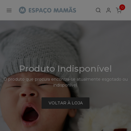
Detalhe
0
de
ITEMS
Produto
-
Sem
Produto
Produto Indisponível
O produto que procura encontra-se atualmente esgotado ou
indisponível.
VOLTAR À LOJA