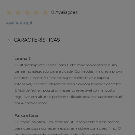
0 Avaliações
Avalia-o aqui
CARACTERÍSTICAS
Leona 2
O ultracompacto Leona² tem tudo: máximo conforto num
tamanho adequado para a cidade. Com rodas maiores à prova
de furos, suspensão, assento super confortável e capota
extensível, o Leona² oferece os mais elevados níveis de conforto.
É fácil de fechar, possui um assento reversível com encosto
regulável em altura e pode ser utilizado desde o nascimento até
aos 4 anos de idade.
Faixa etária
O Leona² da Maxi-Cosi pode ser utilizado desde o nascimento,
para que possa começar a explorar a cidade com o seu filho. O
prático sistema de viagem 3 em 1, significa que pode ser