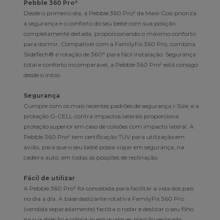
Pebble 360 Pro²
Desde o primeiro dia, a Pebble 360 Pro² da Maxi-Cosi prioriza
a segurança e o conforto do seu bebé com sua posição
completamente deitada, proporcionando o máximo conforto
para dormir. Compatível com a FamilyFix 360 Pro, combina
SlideTech® e rotação de 360° para fácil instalação. Segurança
total e conforto incomparável, a Pebble 360 Pro² está consigo
desde o início.
Segurança
Cumpre com os mais recentes padrões de segurança i-Size, e a
proteção G-CELL contra impactos laterais proporciona
proteção superior em caso de colisões com impacto lateral. A
Pebble 360 Pro² tem certificação TÜV para utilização em
avião, para que o seu bebé possa viajar em segurança, na
cadeira auto, em todas as posições de reclinação.
Fácil de utilizar
A Pebble 360 Pro² foi concebida para facilitar a vida dos pais
no dia a dia. A base deslizante rotativa FamilyFix 360 Pro
(vendida separadamente) facilita o rodar e deslizar o seu filho
na sua direção e colocá-lo em qualquer posição reclinada,