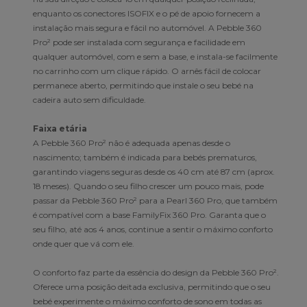
enquanto os conectores ISOFIX e o pé de apoio fornecem a
instalação mais segura e fácil no automóvel. A Pebble 360
Pro² pode ser instalada com segurança e facilidade em
qualquer automóvel, com e sem a base, e instala-se facilmente
no carrinho com um clique rápido. O arnês fácil de colocar
permanece aberto, permitindo que instale o seu bebé na
cadeira auto sem dificuldade.
Faixa etária
A Pebble 360 Pro² não é adequada apenas desde o
nascimento; também é indicada para bebés prematuros,
garantindo viagens seguras desde os 40 cm até 87 cm (aprox.
18 meses). Quando o seu filho crescer um pouco mais, pode
passar da Pebble 360 Pro² para a Pearl 360 Pro, que também
é compatível com a base FamilyFix 360 Pro. Garanta que o
seu filho, até aos 4 anos, continue a sentir o máximo conforto
onde quer que vá com ele.
O conforto faz parte da essência do design da Pebble 360 Pro².
Oferece uma posição deitada exclusiva, permitindo que o seu
bebé experimente o máximo conforto de sono em todas as