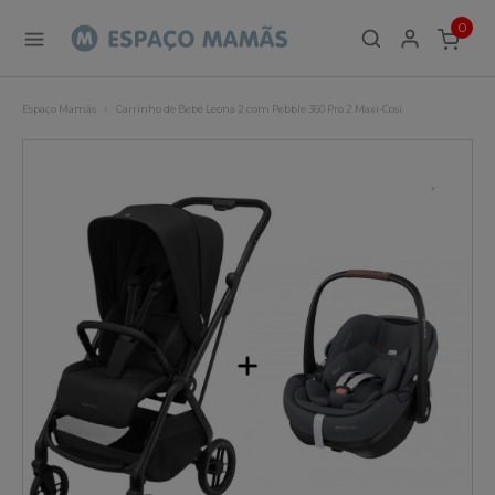
0
ITEMS
Espaço Mamãs
Carrinho de Bebé Leona 2 com Pebble 360 Pro 2 Maxi-Cosi