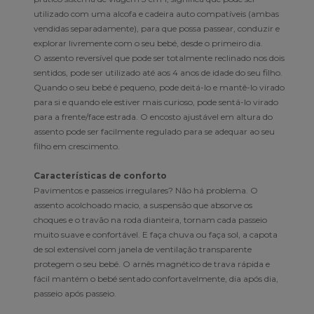
utilizado com uma alcofa e cadeira auto compatíveis (ambas
vendidas separadamente), para que possa passear, conduzir e
explorar livremente com o seu bebé, desde o primeiro dia.
O assento reversível que pode ser totalmente reclinado nos dois
sentidos, pode ser utilizado até aos 4 anos de idade do seu filho.
Quando o seu bebé é pequeno, pode deitá-lo e mantê-lo virado
para si e quando ele estiver mais curioso, pode sentá-lo virado
para a frente/face estrada. O encosto ajustável em altura do
assento pode ser facilmente regulado para se adequar ao seu
filho em crescimento.
Características de conforto
Pavimentos e passeios irregulares? Não há problema. O
assento acolchoado macio, a suspensão que absorve os
choques e o travão na roda dianteira, tornam cada passeio
muito suave e confortável. E faça chuva ou faça sol, a capota
de sol extensível com janela de ventilação transparente
protegem o seu bebé. O arnês magnético de trava rápida e
fácil mantém o bebé sentado confortavelmente, dia após dia,
passeio após passeio.