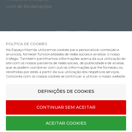
Livro de Reclamações
POLÍTICA DE COOKIES
Na Espaço Mamãs utilizamos cookies para personalizar conteúdo e
anúncios, fornecer funcionalidades de redes sociais e analisar o nosso
tráfego. Também partilhamos informações acerca da sua utilização do
site com os nossos parceiros de redes sociais, de publicidade e de análise,
que as podem combinar com outras informações que lhe forneceu ou
MÉTODOS DE ENVIO
recolhidas por estes a partir da sua utilização dos respetivos serviços.
Concorda com os nossos cookies se continuar a utilizar o nosso website.
Carrinho de Bebé YOYO 3 White Stokke com Color Pack 6+
DEFINIÇÕES DE COOKIES
MÉTODOS DE PAGAMENTO
469.00€
349.00€
Cor
CONTINUAR SEM ACEITAR
Designed & developed by
Bsolus
ACEITAR COOKIES
©Espaço mamãs. Todos os direitos reservados
COMPRAR