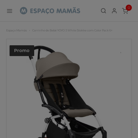
0
ITEMS
Espaço Mamãs
Carrinho de Bebé YOYO 3 White Stokke com Color Pack 6+
Promo