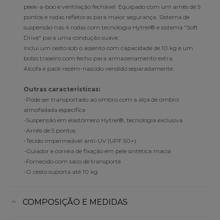
peek-a-boo e ventilação fechável. Equipado com um arnês de 5
pontos e rodas refletoras para maior segurança. Sistema de
suspensão nas 4 rodas com tecnologia Hytrel® e sistema "Soft
Drive" para uma condução suave.
Inclui um cesto sob o assento com capacidade de 10 kg e um
bolso traseiro com fecho para armazenamento extra.
Alcofa e pack recém-nascido vendido separadamente.
Outras características:
-Pode ser transportado ao ombro com a alça de ombro
almofadada específica
-Suspensão em elastómero Hytrel®, tecnologia exclusiva
-Arnês de 5 pontos
-Tecido impermeável anti-UV (UPF 50+)
-Guiador e correia de fixação em pele sintética macia
-Fornecido com saco de transporte
-O cesto suporta até 10 kg
COMPOSIÇÃO E MEDIDAS