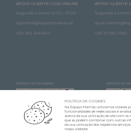
APOIO CLIENTE LOJA ONLINE
APOIO CLIENTE 
Segunda a Sexta 10:00 › 19:00
Segunda a Doming
lojaonline@espacomamas.pt
apoio.cliente@e
+351 962 246 800
+351 91 962 2393
MÉTODOS DE PAGAMENTO
MÉTODOS DE EN
POLÍTICA DE COOKIES
Na Espaço Mamãs utilizamos cookies pa
funcionalidades de redes sociais e ana
acerca da sua utilização do site com os n
que as podem combinar com outras infor
©Espaço Mamãs. Todos os direitos reservados Designed & developed by
da sua utilização dos respetivos serviço
nosso website.