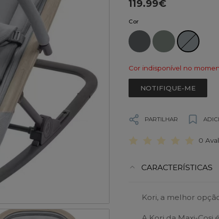
119.99€
Cor
Cor indisponível no momen
NOTIFIQUE-ME
PARTILHAR
ADIC
0 Ava
CARACTERÍSTICAS
Kori, a melhor opçã
A Kori da Maxi-Cosi 