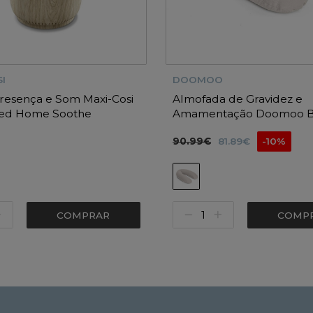
I
DOOMOO
resença e Som Maxi-Cosi
Almofada de Gravidez e
ed Home Soothe
Amamentação Doomoo 
Tetra Jersey Sand
90.99€
81.89€
-10%
COMPRAR
COMP