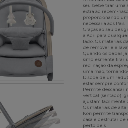
seu bebé tirar uma 
extra ao recém-nasc
proporcionando um 
necessária aos Pais.
Graças ao seu design
a Kori para qualque
lado. Os materiais da
de remover e é lavá
Quando os bebés já 
simplesmente tirar 
reclinação da espr
uma mão, tornando-a
Dispõe de um redut
estar sempre confor
Permite descansar 
vertical (sentado), 
ajustam facilmente
Os materiais de alta 
Kori permite transp
casa e desfrutar d
perto de si;