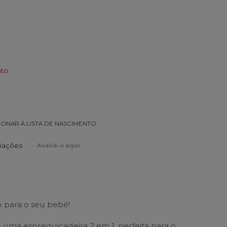
to.
IONAR À LISTA DE NASCIMENTO
liações
Avalia-o aqui
o para o seu bebé!
é uma espreguiçadeira 2 em 1, perfeita para o