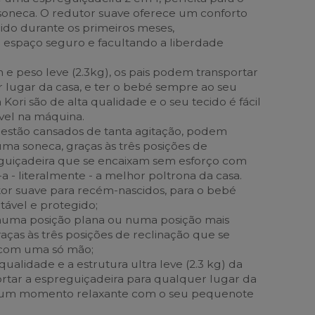
soneca. O redutor suave oferece um conforto
ido durante os primeiros meses,
espaço seguro e facultando a liberdade
 e peso leve (2.3kg), os pais podem transportar
r lugar da casa, e ter o bebé sempre ao seu
 Kori são de alta qualidade e o seu tecido é fácil
vel na máquina.
estão cansados de tanta agitação, podem
uma soneca, graças às três posições de
eguiçadeira que se encaixam sem esforço com
 - literalmente - a melhor poltrona da casa.
or suave para recém-nascidos, para o bebé
tável e protegido;
numa posição plana ou numa posição mais
graças às três posições de reclinação que se
 com uma só mão;
qualidade e a estrutura ultra leve (2.3 kg) da
ortar a espreguiçadeira para qualquer lugar da
e um momento relaxante com o seu pequenote