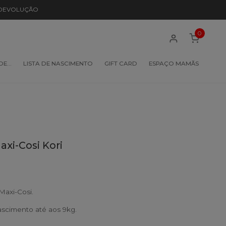
 DEVOLUÇÃO
0
 DE…
LISTA DE NASCIMENTO
GIFT CARD
ESPAÇO MAMÃS
axi-Cosi Kori
Maxi-Cosi.
scimento até aos 9kg.