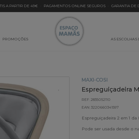
TIS A PARTIR DE 49€
·
PAGAMENTOS ONLINE SEGUROS
·
GARANTIA DE
PROMOÇÕES
AS ESCOLHAS
MAXI-COSI
Espreguiçadeira M
REF: 2835052110
EAN: 3220660341597
Espreguiçadeira 2 em 1 da 
Pode ser usada desde o na