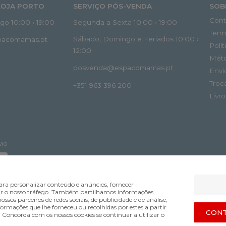
LOJA PORTO
SERVIÇO PÓS-VENDA
SOB
Cont
o 10:00 › 19:00
Segunda a Sexta 10:00 › 19:00
Term
Sábado, Domingo e Feriados 10:00 ›
spacomamas.pt
Polí
12:00
Mét
posvenda@espacomamas.pt
Envi
Troc
+351 963 396 200
Livr
VIO
ra personalizar conteúdo e anúncios, fornecer
lisar o nosso tráfego. Também partilhamos informações
ossos parceiros de redes sociais, de publicidade e de análise,
mações que lhe forneceu ou recolhidas por estes a partir
Bsolus.pt
CONT
s. Concorda com os nossos cookies se continuar a utilizar o