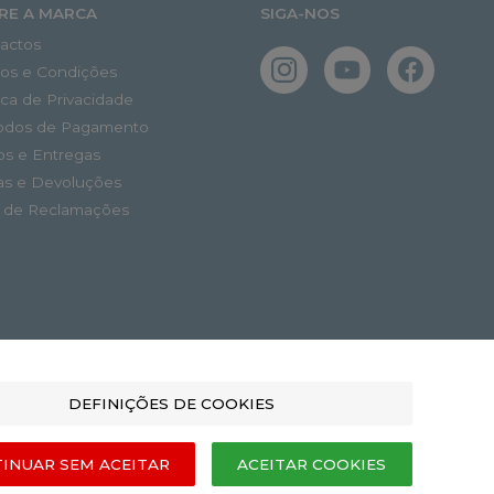
RE A MARCA
SIGA-NOS
actos
os e Condições
tica de Privacidade
odos de Pagamento
os e Entregas
as e Devoluções
o de Reclamações
DEFINIÇÕES DE COOKIES
INUAR SEM ACEITAR
ACEITAR COOKIES