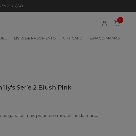
 DEVOLUÇÃO
0
 DE…
LISTA DE NASCIMENTO
GIFT CARD
ESPAÇO MAMÃS
illy's Serie 2 Blush Pink
ão as garrafas mais práticas e modernas da marca!