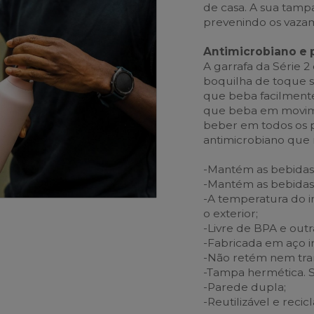
de casa. A sua tamp
prevenindo os vaza
Antimicrobiano e 
A garrafa da Série 2
boquilha de toque 
que beba facilmente
que beba em movime
beber em todos os p
antimicrobiano que 
-Mantém as bebidas 
-Mantém as bebidas 
-A temperatura do in
o exterior;
-Livre de BPA e outra
-Fabricada em aço i
-Não retém nem tra
-Tampa hermética. 
-Parede dupla;
-Reutilizável e recicl