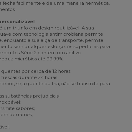
a fecha facilmente e de uma maneira hermética,
mentos.
personalizável
 é um triunfo em design reutilizável. A sua
suave com tecnologia antimicrobiana permite
, enquanto a sua alça de transporte, permite
nto sem qualquer esforço. As superfícies para
rodutos Série 2 contêm um aditivo
reduz micróbios até 99,99%.
quentes por cerca de 12 horas;
frescas durante 24 horas
terior, seja quente ou fria, não se transmite para
s substâncias prejudiciais;
noxidável;
nsmite sabores;
Sem derrames;
ável.