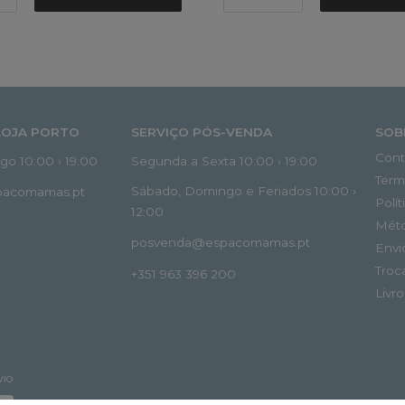
LOJA PORTO
SERVIÇO PÓS-VENDA
SOB
Cont
o 10:00 › 19:00
Segunda a Sexta 10:00 › 19:00
Term
Sábado, Domingo e Feriados 10:00 ›
spacomamas.pt
Polí
12:00
Mét
posvenda@espacomamas.pt
Envi
Troc
+351 963 396 200
Livr
VIO