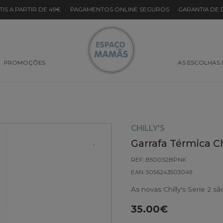
TIS A PARTIR DE 49€
·
PAGAMENTOS ONLINE SEGUROS
·
GARANTIA DE
PROMOÇÕES
AS ESCOLHAS
CHILLY'S
Garrafa Térmica Ch
REF: B500S2BPNK
EAN: 5056243503049
As novas Chilly's Serie 2 s
35.00€