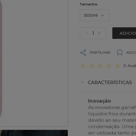
Tamanho
500ml
ADICI
PARTILHAR
ADIC
0 Ava
CARACTERÍSTICAS
Inovação
As inovadoras garra
líquidos frios duran
devido ao seu mater
condensação. Uma g
ser utilizada tanto