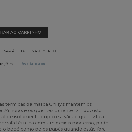
ONAR AO CARRINHO
IONAR À LISTA DE NASCIMENTO
liações
Avalia-o aqui
fas térmicas da marca Chilly's mantêm os
te 24 horas e os quentes durante 12. Tudo isto
ial de isolamento duplo e a vácuo que evita a
arrafa térmica com um design moderno, pode
 pelo bebé como pelos papás quando estão fora