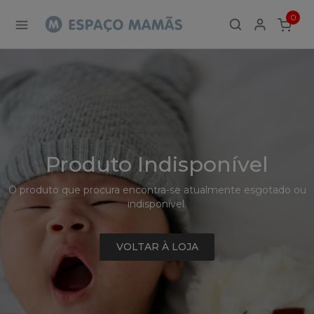
Detalhe
0
de
ITEMS
Produto
-
Sem
Produto
Produto Indisponível
O produto que procura encontra-se atualmente esgotado ou
indisponível.
VOLTAR À LOJA