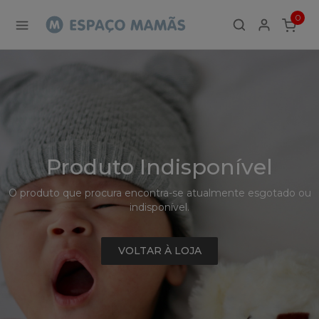
Detalhe
0
de
ITEMS
Produto
-
Sem
Produto
Produto Indisponível
O produto que procura encontra-se atualmente esgotado ou
indisponível.
VOLTAR À LOJA