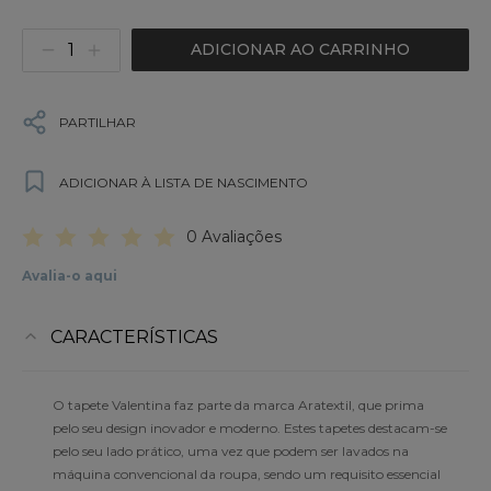
ADICIONAR AO CARRINHO
PARTILHAR
ADICIONAR À LISTA DE NASCIMENTO
0 Avaliações
Avalia-o aqui
CARACTERÍSTICAS
O tapete Valentina faz parte da marca Aratextil, que prima
pelo seu design inovador e moderno. Estes tapetes destacam-se
pelo seu lado prático, uma vez que podem ser lavados na
máquina convencional da roupa, sendo um requisito essencial