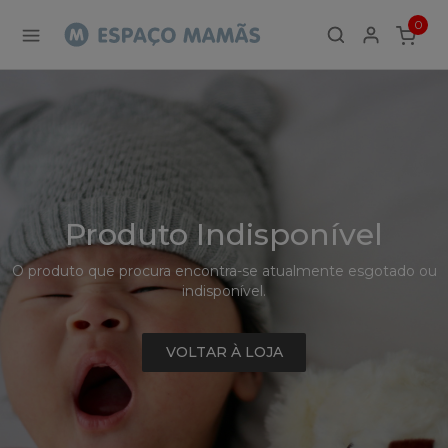
Detalhe
0
de
ITEMS
Produto
-
Sem
Produto
Produto Indisponível
O produto que procura encontra-se atualmente esgotado ou
indisponível.
VOLTAR À LOJA