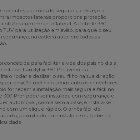
recentes padrões de segurança i-Size, e a
tra impactos laterais proporciona proteção
 colisões com impacto lateral. A Pebble 360
o TÜV para utilização em avião, para que o seu
m segurança, na cadeira auto, em todas as
ão.
 concebida para facilitar a vida dos pais no dia a
te rotativa FamilyFix 360 Pro (vendida
ita o rodar e deslizar o seu filho na sua direção
quer posição reclinada, enquanto os conectores
io fornecem a instalação mais segura e fácil no
 360 Pro² pode ser instalada com segurança e
uer automóvel, com e sem a base, e instala-se
ho com um clique rápido. O arnês fácil de
berto, permitindo que instale o seu bebé na
ficuldade.