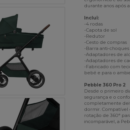
durante anos após 
Inclui:
-4 rodas
-Capota de sol
-Redutor
-Cesto de compras
-Barra anti-choques
-Adaptadores de alc
-Adaptadores de cad
-Fabricado com teci
bebé e para o ambie
Pebble 360 Pro 2
Desde o primeiro dia
segurança e o conf
completamente deit
dormir. Compatível 
rotação de 360° para
incomparável, a Pebb