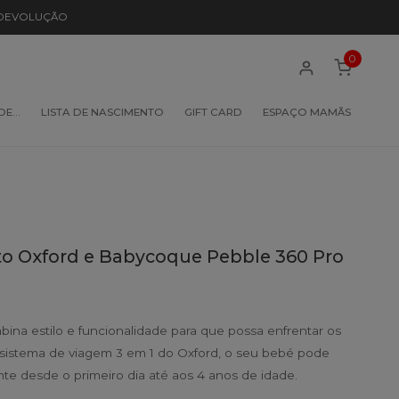
 DEVOLUÇÃO
0
 DE…
LISTA DE NASCIMENTO
GIFT CARD
ESPAÇO MAMÃS
o Oxford e Babycoque Pebble 360 Pro
ina estilo e funcionalidade para que possa enfrentar os
 sistema de viagem 3 em 1 do Oxford, o seu bebé pode
te desde o primeiro dia até aos 4 anos de idade.