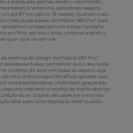
não é adequada apenas desde o nascimento;
para bebés prematuros, garantindo viagens
 cm até 87 cm (aprox. 18 meses). Quando o seu
uco mais, pode passar da Pebble 360 Pro² para
e também é compatível com a base FamilyFix
o seu filho, até aos 4 anos, continue a sentir o
de quer que vá com ele.
e da essência do design da Pebble 360 Pro².
 deitada exclusiva, permitindo que o seu bebé
o conforto de sono em todas as viagens, seja
carrinho. A tecnologia ClimaFlow garante que
mpre numa temperatura confortável, graças aos
o, espuma respirável e tecidos de malha abertos
ulação do ar. O apoio de cabeça e o encosto
ção ideal para uma respiração ideal quando
.