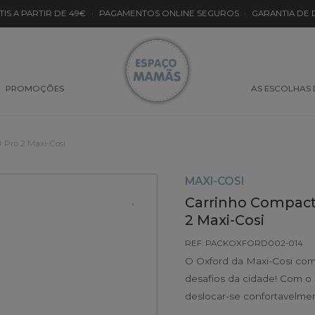
TIS A PARTIR DE 49€
·
PAGAMENTOS ONLINE SEGUROS
·
GARANTIA DE
PROMOÇÕES
AS ESCOLHAS
 Pro 2 Maxi-Cosi
MAXI-COSI
Carrinho Compact
2 Maxi-Cosi
REF: PACKOXFORD002-014
O Oxford da Maxi-Cosi comb
desafios da cidade! Com o
deslocar-se confortavelmen