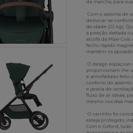
da marcha, para su
Com o sistema de v
deslocar-se confort
de idade (22 kg). Q
a posição deitada 
alcofa da Maxi-Cosi
fecho rápido magnéti
mantêm-os apoiados
O design espaçoso 
proporcionam-lhe u
e almofadado feito
conforto do assento
e janela de ventila
fluxo de ar ideais, 
mesmo nos dias mais
O carrinho foi conc
esteja protegido, i
Com o Oxford, tudo s
ergonómica e ao sis