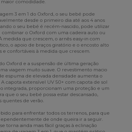
a maior comodidade.
iagem 3 em 1 do Oxford, o seu bebé pode
avelmente desde o primeiro dia até aos 4 anos
uando o seu bebé é recém-nascido, pode utilizar
ou combinar o Oxford com uma cadeira auto ou
. À medida que crescem, o arnês easy-in com
co, o apoio de braços giratório e o encosto alto
 e confortáveis à medida que crescem.
do Oxford e a suspensão de última geração
ma viagem muito suave. O revestimento macio
 de espuma de elevada densidade aumenta o
. A capota extensível UV 50+ com capota de sol
ção integrada, proporcionam uma proteção e um
para que o seu bebé possa estar descansado,
 quentes de verão.
ebido para enfrentar todos os terrenos, para que
ndependentemente de onde queira ir a seguir.
e torna ainda mais fácil graças à eclinação
tema de viagem 3 em 1, que o mantém prático