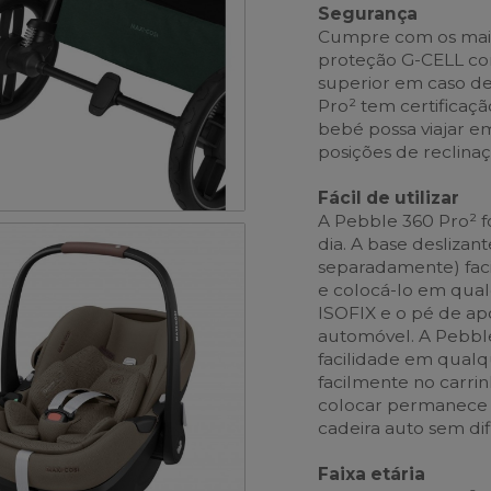
Segurança
Cumpre com os mais 
proteção G-CELL con
superior em caso de
Pro² tem certificaçã
bebé possa viajar e
posições de reclinaç
Fácil de utilizar
A Pebble 360 Pro² foi
dia. A base deslizan
separadamente) facil
e colocá-lo em qual
ISOFIX e o pé de apo
automóvel. A Pebble
facilidade em qualq
facilmente no carrin
colocar permanece a
cadeira auto sem di
Faixa etária