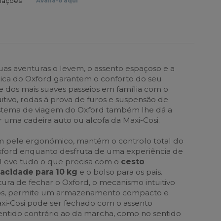
liações
Avalia-o aqui
as aventuras o levem, o assento espaçoso e a
ica do Oxford garantem o conforto do seu
 dos mais suaves passeios em família com o
itivo, rodas à prova de furos e suspensão de
istema de viagem do Oxford também lhe dá a
r uma cadeira auto ou alcofa da Maxi-Cosi.
pele ergonómico, mantém o controlo total do
xford enquanto desfruta de uma experiência de
 Leve tudo o que precisa com o
cesto
cidade para 10 kg
e o bolso para os pais.
ura de fechar o Oxford, o mecanismo intuitivo
os, permite um armazenamento compacto e
Maxi-Cosi pode ser fechado com o assento
sentido contrário ao da marcha, como no sentido