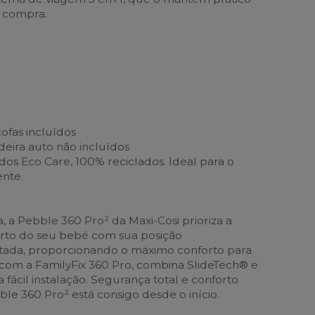
a compra.
ofas incluídos
eira auto não incluídos
dos Eco Care, 100% reciclados. Ideal para o
nte.
, a Pebble 360 Pro² da Maxi-Cosi prioriza a
orto do seu bebé com sua posição
ada, proporcionando o máximo conforto para
com a FamilyFix 360 Pro, combina SlideTech® e
 fácil instalação. Segurança total e conforto
le 360 Pro² está consigo desde o início.