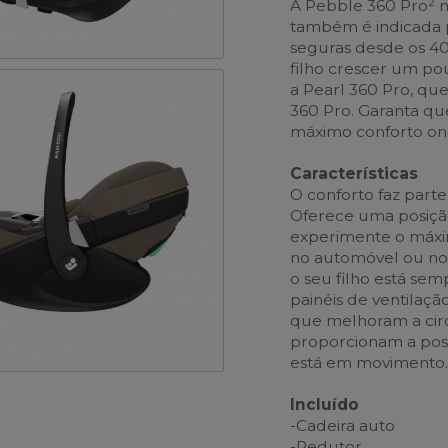
A Pebble 360 Pro² 
também é indicada 
seguras desde os 40
filho crescer um po
a Pearl 360 Pro, qu
360 Pro. Garanta que 
máximo conforto on
Características
O conforto faz part
Oferece uma posição
experimente o máxim
no automóvel ou no 
o seu filho está se
painéis de ventilaçã
que melhoram a circ
proporcionam a posi
está em movimento
Incluído
-Cadeira auto
-Redutor