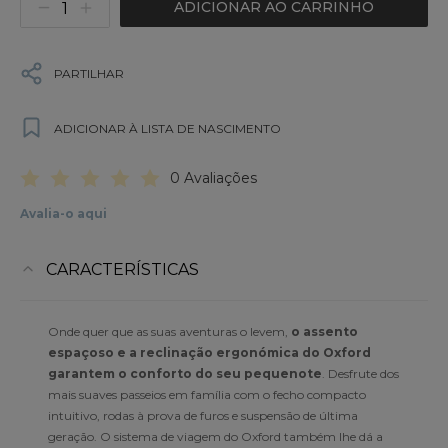
ADICIONAR AO CARRINHO
PARTILHAR
ADICIONAR À LISTA DE NASCIMENTO
0 Avaliações
Avalia-o aqui
CARACTERÍSTICAS
Onde quer que as suas aventuras o levem,
o assento
espaçoso e a reclinação ergonómica do Oxford
garantem o conforto do seu pequenote
. Desfrute dos
mais suaves passeios em família com o fecho compacto
intuitivo, rodas à prova de furos e suspensão de última
geração. O sistema de viagem do Oxford também lhe dá a