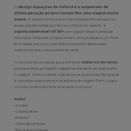
O
design espaçoso do Oxford e a suspensão de
última geração proporcionam-lhe uma viagem muito
suave.
O revestimento macio e almofadado feito de espuma
de elevada densidade aumenta o conforto do assento. A
capota extensível UV 50+
com capota de sol e janela de
ventilação integrada, proporcionam uma proteção e um fluxo
de ar ideais, para que o seu bebé possa estar descansado,
mesmo nos dias mais quentes de verão.
O carrinho foi concebido para enfrentar
todos os terrenos
,
para que esteja protegido, independentemente de onde queira
ir a seguir. Com o Oxford, tudo se torna ainda mais fácil graças
à inclinação ergonómica e ao sistema de viagem 3 em 1, que o
mantém prático durante anos após a compra.
Inclui
:
-4 rodas
-Capota de sol
-Redutor
-Cesto de compras
-Barra anti-choques