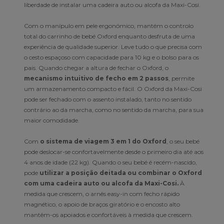
liberdade de instalar uma cadeira auto ou alcofa da Maxi-Cosi.
Com o manípulo em pele ergonómico, mantém o controlo
total do carrinho de bebé Oxford enquanto desfruta de uma
experiência de qualidade superior. Leve tudo o que precisa com
o cesto espaçoso com capacidade para 10 kg e o bolso para os
pais. Quando chegar a altura de fechar o Oxford, o
mecanismo intuitivo de fecho em 2 passos
, permite
um armazenamento compacto e fácil. O Oxford da Maxi-Cosi
pode ser fechado com o assento instalado, tanto no sentido
contrário ao da marcha, como no sentido da marcha, para sua
maior comodidade.
Com
o sistema de viagem 3 em 1 do Oxford
, o seu bebé
pode deslocar-se confortavelmente desde o primeiro dia até aos
4 anos de idade (22 kg). Quando o seu bebé é recém-nascido,
pode
utilizar a posição deitada ou combinar o Oxford
com uma cadeira auto ou alcofa da Maxi-Cosi.
À
medida que crescem, o arnês easy-in com fecho rápido
magnético, o apoio de braços giratório e o encosto alto
mantêm-os apoiados e confortáveis à medida que crescem.