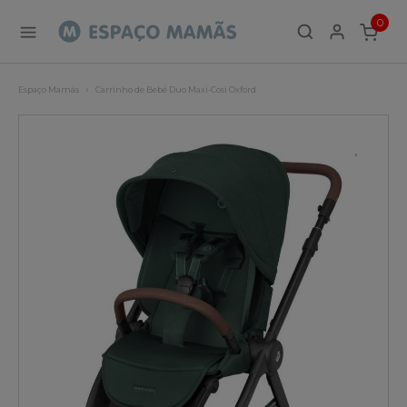
0
ITEMS
Espaço Mamãs
Carrinho de Bebé Duo Maxi-Cosi Oxford