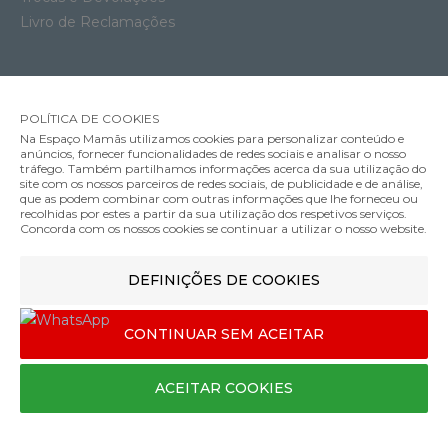
Livro de Reclamações
POLÍTICA DE COOKIES
Na Espaço Mamãs utilizamos cookies para personalizar conteúdo e
anúncios, fornecer funcionalidades de redes sociais e analisar o nosso
tráfego. Também partilhamos informações acerca da sua utilização do
site com os nossos parceiros de redes sociais, de publicidade e de análise,
que as podem combinar com outras informações que lhe forneceu ou
recolhidas por estes a partir da sua utilização dos respetivos serviços.
Concorda com os nossos cookies se continuar a utilizar o nosso website.
MÉTODOS DE ENVIO
Carrinho de Bebé YOYO 3 Black Stokke com Color Pack 6+
DEFINIÇÕES DE COOKIES
469.00€
349.00€
MÉTODOS DE PAGAMENTO
Cor
CONTINUAR SEM ACEITAR
ACEITAR COOKIES
Designed & developed by
Bsolus
COMPRAR
©Espaço mamãs. Todos os direitos reservados