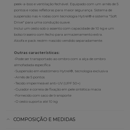
peek-a-boo e ventilação fechável. Equipado com um arnês de 5
pontos e rodas refletoras para maior segurança. Sistema de
suspensão nas 4 rodas com tecnologia Hytrel® e sistema "Soft
Drive" para uma condução suave.
Inclui um cesto sob o assento com capacidade de 10 kg e um
bolso traseiro com fecho para armazenamento extra.
Alcofa e pack recém-nascido vendido separadamente.
Outras características:
-Pode ser transportado ao ombro com a alça de ombro
almofadada específica
-Suspensão em elastómero Hytrel®, tecnologia exclusiva
-Arnês de 5 pontos
-Tecido impermeável anti-UV (UPF 50+)
-Guiador e correia de fixação em pele sintética macia
-Fornecido com saco de transporte
-O cesto suporta até 10 kg
COMPOSIÇÃO E MEDIDAS