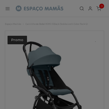
0
ITEMS
Espaço Mamãs
Carrinho de Bebé YOYO 3 Black Stokke com Color Pack 6+
Promo