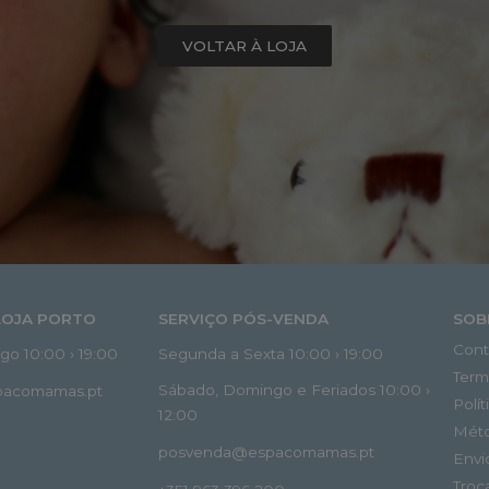
VOLTAR À LOJA
LOJA PORTO
SERVIÇO PÓS-VENDA
SOB
Cont
o 10:00 › 19:00
Segunda a Sexta 10:00 › 19:00
Term
Sábado, Domingo e Feriados 10:00 ›
spacomamas.pt
Polí
12:00
Mét
posvenda@espacomamas.pt
Envi
Troc