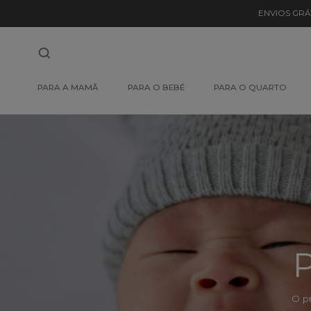
Detalhe
ENVIOS GRÁ
de
Produto
-
PARA A MAMÃ
PARA O BEBÉ
PARA O QUARTO
Sem
Produto
P
O p