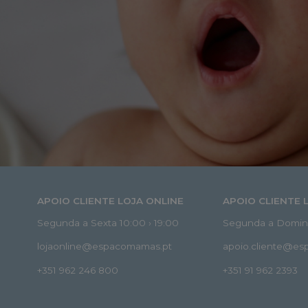
APOIO CLIENTE LOJA ONLINE
APOIO CLIENTE 
Segunda a Sexta 10:00 › 19:00
Segunda a Doming
lojaonline@espacomamas.pt
apoio.cliente@e
+351 962 246 800
+351 91 962 2393