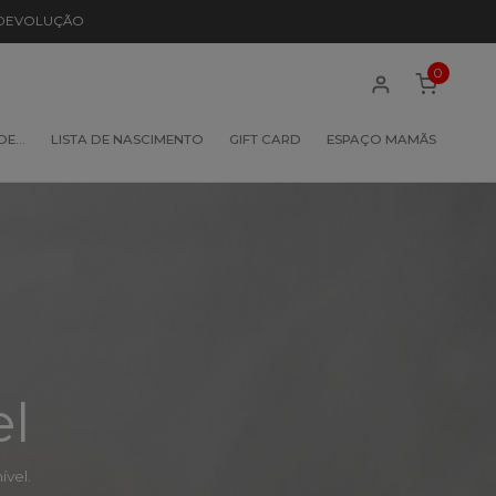
 DEVOLUÇÃO
0
 DE…
LISTA DE NASCIMENTO
GIFT CARD
ESPAÇO MAMÃS
el
vel.