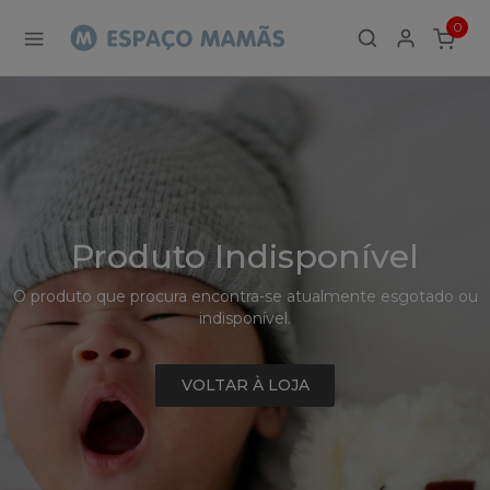
Detalhe
0
de
ITEMS
Produto
-
Sem
Produto
Produto Indisponível
O produto que procura encontra-se atualmente esgotado ou
indisponível.
VOLTAR À LOJA