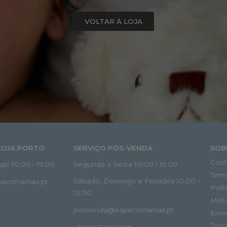
VOLTAR À LOJA
LOJA PORTO
SERVIÇO PÓS-VENDA
SOB
Cont
o 10:00 › 19:00
Segunda a Sexta 10:00 › 19:00
Term
Sábado, Domingo e Feriados 10:00 ›
spacomamas.pt
Polí
12:00
Mét
posvenda@espacomamas.pt
Envi
Troc