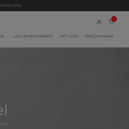
 DEVOLUÇÃO
0
 DE…
LISTA DE NASCIMENTO
GIFT CARD
ESPAÇO MAMÃS
el
vel.