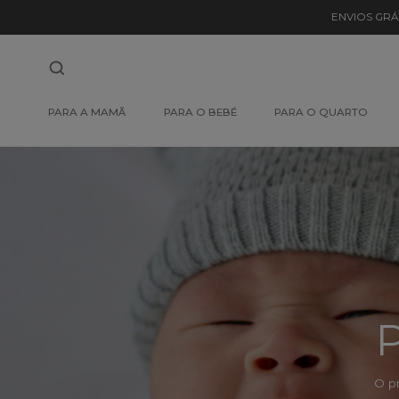
Detalhe
ENVIOS GRÁ
de
Produto
-
PARA A MAMÃ
PARA O BEBÉ
PARA O QUARTO
Sem
Produto
P
O p