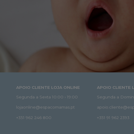
APOIO CLIENTE LOJA ONLINE
APOIO CLIENTE 
Segunda a Sexta 10:00 › 19:00
Segunda a Doming
lojaonline@espacomamas.pt
apoio.cliente@e
+351 962 246 800
+351 91 962 2393