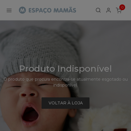
Detalhe
0
de
ITEMS
Produto
-
Sem
Produto
Produto Indisponível
O produto que procura encontra-se atualmente esgotado ou
indisponível.
VOLTAR À LOJA