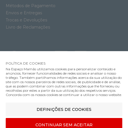
Métodos de Pagamento
Envios e Entregas
Trocas e Devoluções
Livro de Reclamações
POLÍTICA DE COOKIES
Na Espaço Mamãs utilizamos cookies para personalizar conteúdo e
anúncios, fornecer funcionalidades de redes sociais e analisar o nosso
tráfego. Também partilhamos informações acerca da sua utilização do
site com os nossos parceiros de redes sociais, de publicidade e de análise,
que as podem combinar com outras informações que lhe forneceu ou
MÉTODOS DE ENVIO
recolhidas por estes a partir da sua utilização dos respetivos serviços.
Concorda com os nossos cookies se continuar a utilizar o nosso website.
DEFINIÇÕES DE COOKIES
MÉTODOS DE PAGAMENTO
CONTINUAR SEM ACEITAR