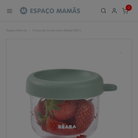
0
ITEMS
Espaço Mamãs
Frasco de Conservação Béaba 150ml