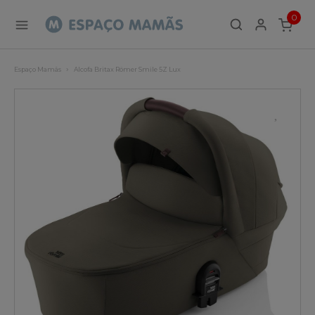
0
ITEMS
Espaço Mamãs
Alcofa Britax Römer Smile 5Z Lux