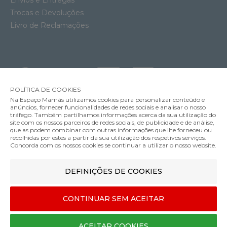
Envios e Entregas
Trocas e Devoluções
Livro de Reclamações
POLÍTICA DE COOKIES
Na Espaço Mamãs utilizamos cookies para personalizar conteúdo e
anúncios, fornecer funcionalidades de redes sociais e analisar o nosso
tráfego. Também partilhamos informações acerca da sua utilização do
site com os nossos parceiros de redes sociais, de publicidade e de análise,
que as podem combinar com outras informações que lhe forneceu ou
MÉTODOS DE ENVIO
recolhidas por estes a partir da sua utilização dos respetivos serviços.
Concorda com os nossos cookies se continuar a utilizar o nosso website.
Alcofa Britax Römer Smile 5Z Lux
DEFINIÇÕES DE COOKIES
MÉTODOS DE PAGAMENTO
269.90€
Cor
CONTINUAR SEM ACEITAR
Designed & developed by
Bsolus
ACEITAR COOKIES