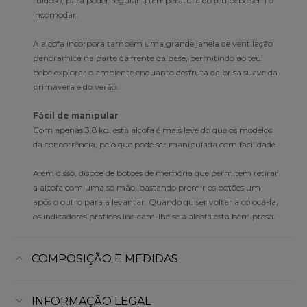
ruidoso, para poder regular a temperatura do teu bebé sem o
incomodar.
A alcofa incorpora também uma grande janela de ventilação
panorâmica na parte da frente da base, permitindo ao teu
bebé explorar o ambiente enquanto desfruta da brisa suave da
primavera e do verão.
Fácil de manipular
Com apenas 3,8 kg, esta alcofa é mais leve do que os modelos
da concorrência, pelo que pode ser manipulada com facilidade.
Além disso, dispõe de botões de memória que permitem retirar
a alcofa com uma só mão, bastando premir os botões um
após o outro para a levantar. Quando quiser voltar a colocá-la,
os indicadores práticos indicam-lhe se a alcofa está bem presa.
COMPOSIÇÃO E MEDIDAS
INFORMAÇÃO LEGAL