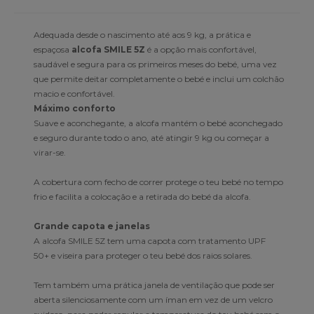
Adequada desde o nascimento até aos 9 kg, a prática e
espaçosa
alcofa SMILE 5Z
é a opção mais confortável,
saudável e segura para os primeiros meses do bebé, uma vez
que permite deitar completamente o bebé e inclui um colchão
macio e confortável.
Máximo conforto
Suave e aconchegante, a alcofa mantém o bebé aconchegado
e seguro durante todo o ano, até atingir 9 kg ou começar a
virar-se.
A cobertura com fecho de correr protege o teu bebé no tempo
frio e facilita a colocação e a retirada do bebé da alcofa.
Grande capota e janelas
A alcofa SMILE 5Z tem uma capota com tratamento UPF
50+ e viseira para proteger o teu bebé dos raios solares.
Tem também uma prática janela de ventilação que pode ser
aberta silenciosamente com um íman em vez de um velcro