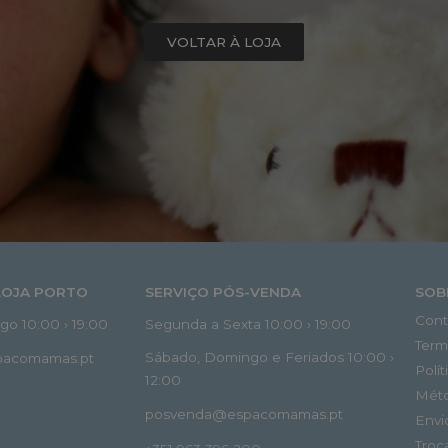
VOLTAR À LOJA
LOJA PORTO
SERVIÇO PÓS-VENDA
SOB
Cont
o 10:00 › 19:00
Segunda a Sexta 10:00 › 19:00
Term
Sábado, Domingo e Feriados 10:00 ›
spacomamas.pt
Polí
12:00
Mét
posvenda@espacomamas.pt
Envi
Troc