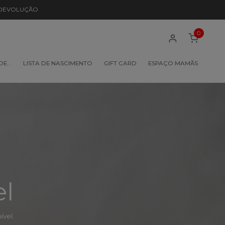
 DEVOLUÇÃO
0
 DE…
LISTA DE NASCIMENTO
GIFT CARD
ESPAÇO MAMÃS
el
vel.