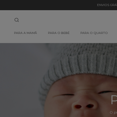
Detalhe
ENVIOS GRÁ
de
Produto
-
PARA A MAMÃ
PARA O BEBÉ
PARA O QUARTO
Sem
Produto
P
O p