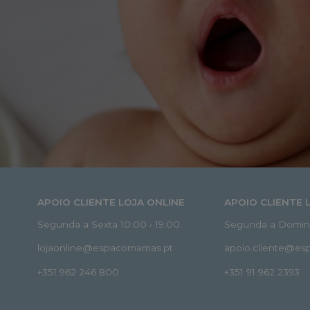
APOIO CLIENTE LOJA ONLINE
APOIO CLIENTE 
Segunda a Sexta 10:00 › 19:00
Segunda a Doming
lojaonline@espacomamas.pt
apoio.cliente@e
+351 962 246 800
+351 91 962 2393