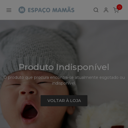
Detalhe
0
de
ITEMS
Produto
-
Sem
Produto
Produto Indisponível
O produto que procura encontra-se atualmente esgotado ou
indisponível.
VOLTAR À LOJA