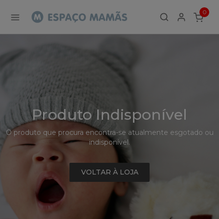
Detalhe
0
de
ITEMS
Produto
-
Sem
Produto
Produto Indisponível
O produto que procura encontra-se atualmente esgotado ou
indisponível.
VOLTAR À LOJA