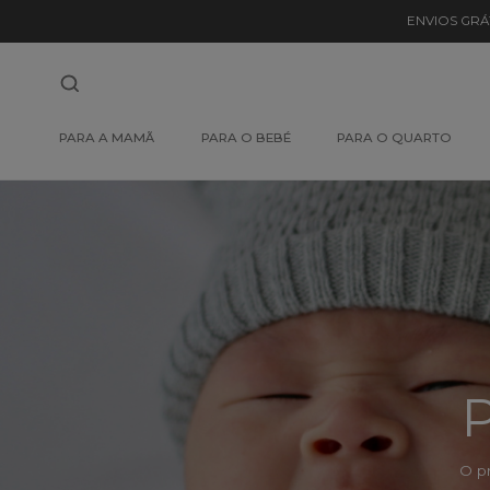
Detalhe
ENVIOS GRÁ
de
Produto
-
PARA A MAMÃ
PARA O BEBÉ
PARA O QUARTO
Sem
Produto
P
O p