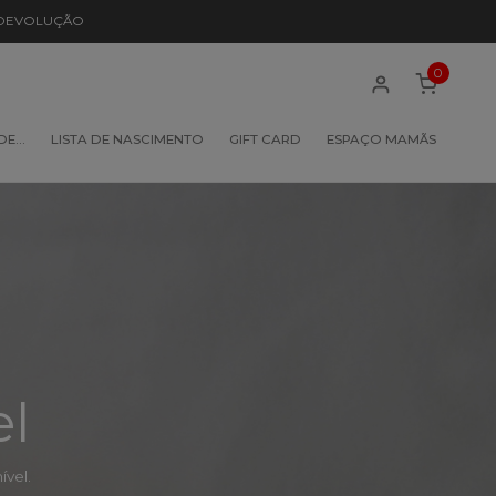
 DEVOLUÇÃO
0
 DE…
LISTA DE NASCIMENTO
GIFT CARD
ESPAÇO MAMÃS
el
vel.