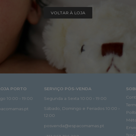
VOLTAR À LOJA
LOJA PORTO
SERVIÇO PÓS-VENDA
SOB
Cont
o 10:00 › 19:00
Segunda a Sexta 10:00 › 19:00
Term
Sábado, Domingo e Feriados 10:00 ›
spacomamas.pt
Polí
12:00
Mét
posvenda@espacomamas.pt
Envi
Troc