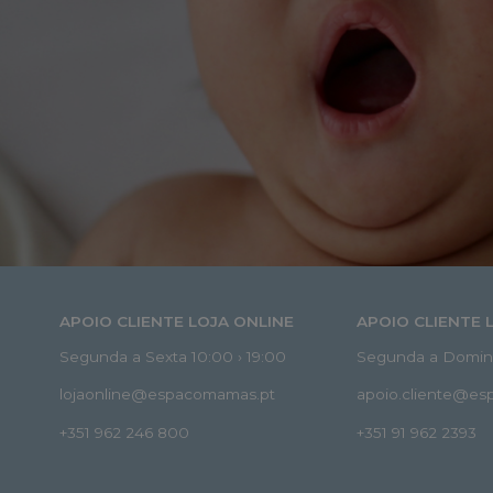
APOIO CLIENTE LOJA ONLINE
APOIO CLIENTE 
Segunda a Sexta 10:00 › 19:00
Segunda a Doming
lojaonline@espacomamas.pt
apoio.cliente@e
+351 962 246 800
+351 91 962 2393